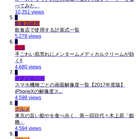
べてみた。
10,351 views
5
飲食店経営
飲食店で使用する計算式一覧
5,278 views
6
生活
手ごわい肌荒れにメンタームメディカルクリームが効
く‼︎
4,680 views
7
テクノロジー
スマホ機種ごとの画面解像度一覧【2017年度版】
iPhoneXの解像度ス...
4,598 views
8
グルメ
東京の旨い鮨やを食べ歩く、第一回目代々木上原「鮨
艪」
4,594 views
9