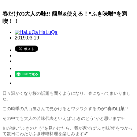
春だけの大人の味!! 簡単&使える！”ふき味噌”を満
喫！！
HaLuQa
2019.03.19
日々温かくなり桜の話題も聞くようになり、春になってまいりまし
た。
この時季の八百屋さんで見かけるとワクワクするのが
“春の山菜”
!
その中でも大人の苦味代表といえば”ふきのとう”かと思います✨
旬が短い”ふきのとう”を見かけたら、我が家では”ふき味噌”をつかっ
て数日にわたりふき味噌料理を楽しみます💕