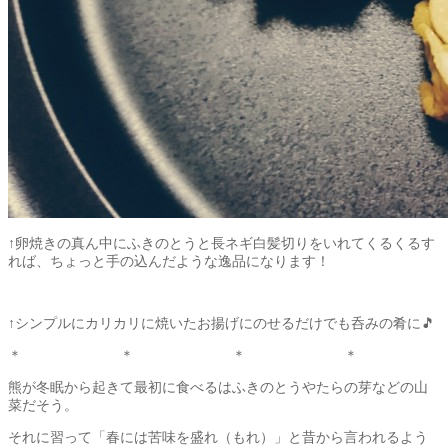
↑卵焼きの真ん中にふきのとうと長ネギ白髪切りをいれてくるくるす
れば、ちょっと手の込んだような逸品になります！
↑シンプルにカリカリに焼いたお揚げにのせるだけでも呑みの肴に🎵
＊ ＊ ＊ ＊
熊が冬眠から起きて最初に食べるはふきのとうやたらの芽などの山
菜だそう。
それに習って「春には苦味を盛れ（もれ）」と昔から言われるよう