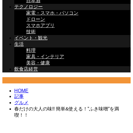
日本酒
テクノロジー
家電・スマホ・パソコン
ドローン
スマホアプリ
技術
イベント・観光
生活
料理
家具・インテリア
美容・健康
飲食店経営
グルメ
HOME
記事
グルメ
春だけの大人の味!! 簡単&使える！”ふき味噌”を満
喫！！