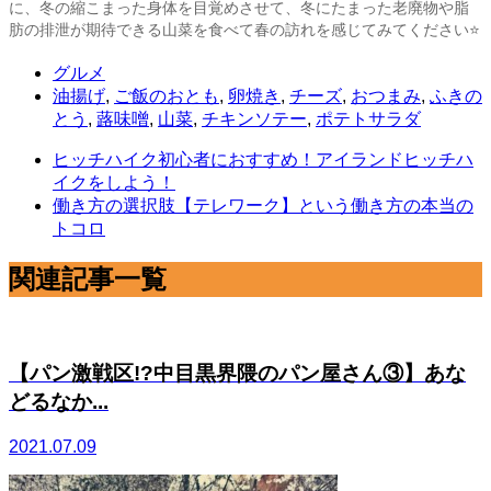
に、冬の縮こまった身体を目覚めさせて、冬にたまった老廃物や脂
肪の排泄が期待できる山菜を食べて春の訪れを感じてみてください⭐️
グルメ
油揚げ
,
ご飯のおとも
,
卵焼き
,
チーズ
,
おつまみ
,
ふきの
とう
,
蕗味噌
,
山菜
,
チキンソテー
,
ポテトサラダ
ヒッチハイク初心者におすすめ！アイランドヒッチハ
イクをしよう！
働き方の選択肢【テレワーク】という働き方の本当の
トコロ
関連記事一覧
【パン激戦区!?中目黒界隈のパン屋さん③】あな
どるなか...
2021.07.09