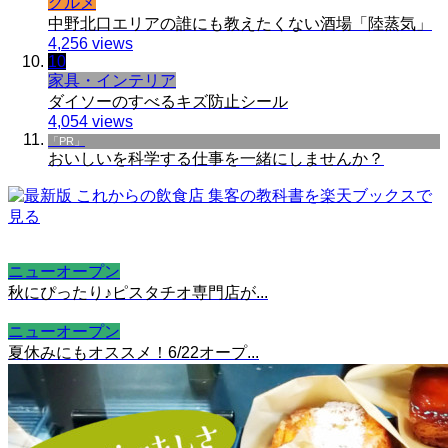
グルメ
中野北口エリアの誰にも教えたくない酒場「陸蒸気」
4,256 views
10
家具・インテリア
ダイソーのすべるキズ防止シール
4,054 views
「PR」
おいしいを科学する仕事を一緒にしませんか？
ニューオープン
秋にぴったり♪ピスタチオ専門店が...
ニューオープン
夏休みにもオススメ！6/22オープ...