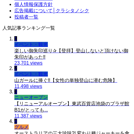
個人情報保護方針
広告掲載について│クラシタノシク
投稿者一覧
人気記事ランキング一覧
1
イベント・観光
楽しい御朱印巡り✰【登拝】登山しないと頂けない御
朱印があった‼️
23,701 views
2
イベント・観光
山ガールに捧ぐ‼️【女性の単独登山に潜む危険】
11,498 views
3
ニューオープン
【リニューアルオープン】東武百貨店池袋のプラザ館
B1がとっても...
11,387 views
4
グルメ
オーストラリアの三大珍味?! 変わり種ジャーキーを食