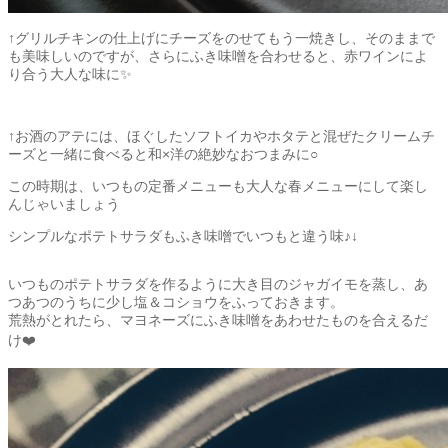
↑グリルチキンの仕上げにチーズをのせてもう一焼きし、そのままで
も美味しいのですが、さらにふき味噌を合わせると、赤ワインによ
り合う大人な味に✨
↑お酒のアテには、ほぐしたソフトイカやホタテと混ぜたクリームチ
ーズと一緒に食べると和×洋の絶妙なおつまみに○
この時期は、いつもの定番メニューも大人な春メニューにして楽し
んじゃいましょう
シンプルなポテトサラダもふき味噌でいつもと違う味♪↓
いつものポテトサラダを作るように大き目のジャガイモを蒸し、あ
つあつのうちに少し塩＆コショウをふっておきます。
荒熱がとれたら、マヨネーズにふき味噌をあわせたものを合えるだ
け❤️