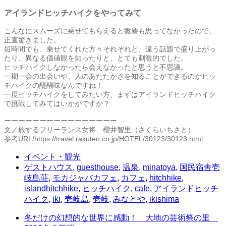
アイランドヒッチハイクをやってみて
こんなにスムーズに乗せてもらえると微塵も思ってなかったので、
正直驚きました。
短時間でも、乗せてくれた方々それぞれと、違う話題で盛り上がっ
たり、異なる価値観を知ったりと、とても刺激的でした。
ヒッチハイクしなかったら会えなかったと思うと不思議。
一期一会の出会いや、人のあたたかさを知ることができるのがヒッ
チハイクの醍醐味なんですね！
一度ヒッチハイクをしてみたい方、まずはアイランドヒッチハイク
で挑戦してみてはいかがですか？
ーーーーーーーーーーーーーーーー
文／旅するフリーランス女将 櫻井智里（さくらいちさと）
参考URL/https://travel.rakuten.co.jp/HOTEL/30123/30123.html
イベント・観光
ゲストハウス
,
guesthouse
,
温泉
,
minatoya
,
国民宿舎壱
岐島荘
,
モカジャバカフェ
,
カフェ
,
hitchhike
,
islandhitchhike
,
ヒッチハイク
,
cafe
,
アイランドヒッチ
ハイク
,
iki
,
壱岐島
,
壱岐
,
みなとや
,
ikishima
冬だけの幻想的な世界に感動！ 大地の芸術祭の里