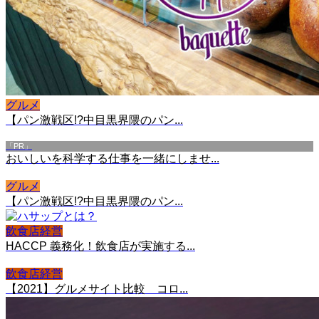
グルメ
【パン激戦区!?中目黒界隈のパン...
「PR」
おいしいを科学する仕事を一緒にしませ...
グルメ
【パン激戦区!?中目黒界隈のパン...
飲食店経営
HACCP 義務化！飲食店が実施する...
飲食店経営
【2021】グルメサイト比較 コロ...