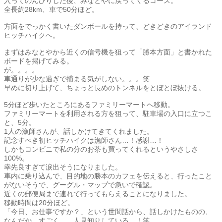
入ってのんびりした後、みなとやに戻ってくるコース。
全長約28km、車で50分ほど。
方面をでっかく書いたダンボールを持って、どきどきのアイランド
ヒッチハイクへ。
まずはみなとやから近くの信号機を狙って「勝本方面」と書かれた
ボードを掲げてみる。
が。。。。
車通りが少な過ぎで捕まる気がしない。。。笑
早めに切り上げて、ちょっと長めのトンネルをとぼとぼ抜ける。
5分ほど歩いたところにあるファミリーマートへ移動。
ファミリーマートを利用される方を狙って、駐車場の入口に立つこ
と、5分。
1人の漁師さんが、話しかけてきてくれました。
記念すべき初ヒッチハイクは漁師さん…！感謝…！
しかもコンビニで私の分のお茶も買ってくれるというやさしさ
100%。
幸先良すぎて涙出そうになりました。
車内に乗り込んで、目的地の勝本のカフェを伝えると、行ったこと
がないそうで、グーグル・マップで急いで確認。
近くの郵便局まで連れて行ってもらえることになりました。
移動時間は20分ほど。
「今日、お仕事ですか？」という世間話から、話しかけたものの、
なんだか、すごく、、人見知りしている…！笑