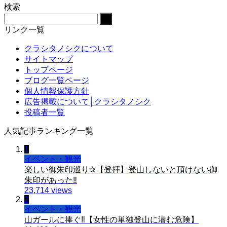
検索
リンク一覧
クラシタノシクについて
サイトマップ
トップページ
ブログ一覧ページ
個人情報保護方針
広告掲載について│クラシタノシク
投稿者一覧
人気記事ランキング一覧
1
イベント・観光
楽しい御朱印巡り✰【登拝】登山しないと頂けない御
朱印があった‼️
23,714 views
2
イベント・観光
山ガールに捧ぐ‼️【女性の単独登山に潜む危険】