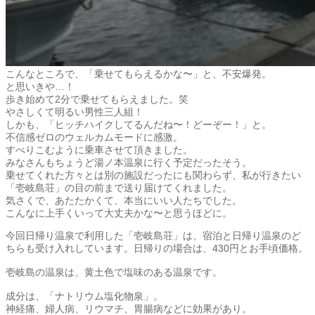
こんなところで、「乗せてもらえるかな〜」と、不安爆発。
と思いきや…！
歩き始めて2分で乗せてもらえました。笑
やさしくて明るい男性三人組！
しかも、「ヒッチハイクしてるんだね〜！どーぞー！」と。
不信感ゼロのウェルカムモードに感激。
すべりこむように乗車させて頂きました。
みなさんもちょうど湯ノ本温泉に行く予定だったそう。
乗せてくれた方々とは別の施設だったにも関わらず、私が行きたい
「壱岐島荘」の目の前まで送り届けてくれました。
気さくで、あたたかくて、本当にいい人たちでした。
こんなに上手くいって大丈夫かな〜と思うほどに。
今回日帰り温泉で利用した「壱岐島荘」は、宿泊と日帰り温泉のど
ちらも受け入れしています。日帰りの場合は、430円とお手頃価格。
壱岐島の温泉は、黄土色で塩味のある温泉です。
成分は、「ナトリウム塩化物泉」。
神経痛、婦人病、リウマチ、胃腸病などに効果があり。