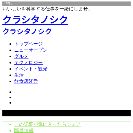
「PR」
おいしいを科学する仕事を一緒にしませ...
クラシタノシク
クラシタノシク
トップページ
ニューオープン
グルメ
テクノロジー
イベント・観光
生活
飲食店経営
Copyright ©
2026
クラシタノシク. All Rights Reserved.
この記事が気に入ったらシェア
新着情報