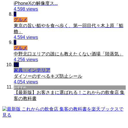
iPhoneXの解像度ス...
4,598 views
8
グルメ
東京の旨い鮨やを食べ歩く、第一回目代々木上原「鮨
艪」
4,594 views
9
グルメ
中野北口エリアの誰にも教えたくない酒場「陸蒸気」
4,256 views
10
家具・インテリア
ダイソーのすべるキズ防止シール
4,054 views
おすすめ
【最新版】お客さまに選ばれる！これからの飲食店 集
客の教科書