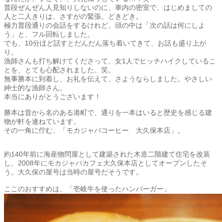
普段ぜんぜん人見知りしないのに、車内の密室で、はじめましての
人と二人きりは、さすがの緊張。どきどき。
極力普段通りの会話をするけれど、頭の中は「次の話は何にしよ
う」と、フル回転しました。
でも、10分ほど話すとだんだん落ち着いてきて、お話も盛り上が
り。
漁師さんも打ち解けてくださって、女1人でヒッチハイクしているこ
とを、とても心配されました。笑。
無事勝本に到着し、お礼を伝えて、さようならしました。やさしい
紳士的な漁師さん。
本当にありがとうございます！
勝本は昔から名のある港町で、通りを一本はいると歴史を感じる建
物が軒を連ねています。
その一角に佇む、「モカジャバコーヒー 大久保本店」。
約140年前に海産物問屋として建築された木造二階建て住宅を改装
し、2008年にモカジャバカフェ大久保本店としてオープンしたそ
う。大久保の屋号は当時の屋号だそうです。
ここのおすすめは、「壱岐牛を使ったハンバーガー」