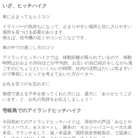
いざ、ヒッチハイク
車に止まってもらうコツ
ドライバーの気持ちになって、止まりやすい場所と目に入りやすい
場所を見つける必要があります。
例えば、信号機の近くやコンビニなどです。
車の中での過ごし方のコツ
アイランドヒッチハイクでは、移動距離が限られているので、移動
時間はおおよそ20分ほどが平均的。お互いの自己紹介をしながら過
ごすのにちょうどいいくらいの時間。社内の沈黙はだいぶ気まずい
ので事前にトピックを考えておいた方がベター。
お礼を言うのを忘れずに
無償で迷える子羊を拾ってくれた方には、盛大に「ありがとうござ
います」と、お礼の気持をお伝えしましょう！
壱岐島でのアイランドヒッチハイク
今回初めてのアイランドヒッチハイクは、滞在中の芦辺「みなとや
ゲストハウス」をスタートし、勝本の「モカジャバコーヒー大久保
本店」でランチをして、湯ノ本温泉「国民宿舎壱岐島荘」で温泉に