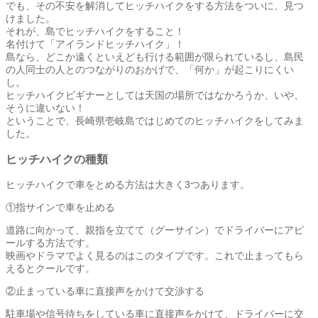
でも、その不安を解消してヒッチハイクをする方法をついに、見つ
けました。
それが、島でヒッチハイクをすること！
名付けて「アイランドヒッチハイク」！
島なら、どこか遠くといえども行ける範囲が限られているし、島民
の人同士の人とのつながりのおかげで、「何か」が起こりにくい
し。
ヒッチハイクビギナーとしては天国の場所ではなかろうか、いや、
そうに違いない！
ということで、長崎県壱岐島ではじめてのヒッチハイクをしてみま
した。
ヒッチハイクの種類
ヒッチハイクで車をとめる方法は大きく3つあります。
①指サインで車を止める
道路に向かって、親指を立てて（グーサイン）でドライバーにアピ
ールする方法です。
映画やドラマでよく見るのはこのタイプです。これで止まってもら
えるとクールです。
②止まっている車に直接声をかけて交渉する
駐車場や信号待ちをしている車に直接声をかけて、ドライバーに交