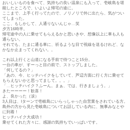
おいしいものを食べて、気持ちの良い温泉にも入って、壱岐島を堪
能したところで、いよいよ帰宅の途に。
ここまで、上手く行ってたので、ノリノリで外に出たら、気がつい
てしまった。
ここ、もしかして、人通りないんじゃ…笑
夕方16時半。
帰宅途中の人に乗せてもらえるかと思いきや、想像以上に車も人も
通らない。
それでも、たまに通る車に、祈るような目で視線を送るけれど、な
かなか止まってくれない。。
これ以上行くと山道になる手前で待つこと15分。
一台の車が、すーっと目の前で、ストップしました。
「何してるの？」
「あの、今、ヒッチハイクをしていて、芦辺方面に行く方に乗せて
もらえないかと思ってまして。。。」
「…ヒッチハイク？ふーん。まぁ、では、行きましょう。」
きたーーーー！歓喜！
よ、良かった（涙）
3人目は、Iターンで壱岐島にいらっしゃった自営業をされている方。
島外の方から見た壱岐島についてお話している内に、無事みなとや
に到着！
ヒッチハイク大成功！
乗せてくれた方々に、感謝の気持ちでいっぱいです。