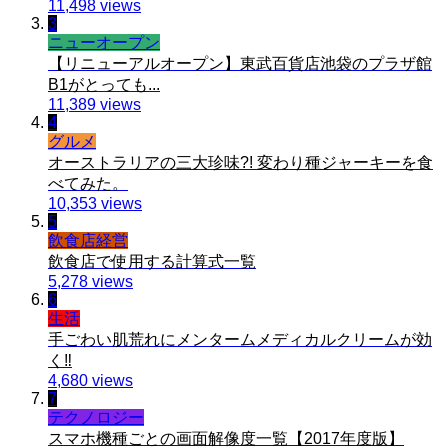
11,498 views
3
ニューオープン
【リニューアルオープン】東武百貨店池袋のプラザ館
B1がとっても...
11,389 views
4
グルメ
オーストラリアの三大珍味?! 変わり種ジャーキーを食
べてみた。
10,353 views
5
飲食店経営
飲食店で使用する計算式一覧
5,278 views
6
生活
手ごわい肌荒れにメンタームメディカルクリームが効
く‼︎
4,680 views
7
テクノロジー
スマホ機種ごとの画面解像度一覧【2017年度版】