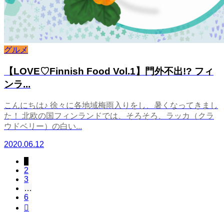
グルメ
【LOVE♡Finnish Food Vol.1】門外不出!? フィ
ンラ...
こんにちは♪ 徐々に各地域梅雨入りをし、暑くなってきまし
た！ 北欧の国フィンランドでは、そろそろ、ラッカ（クラ
ウドベリー）の白い...
2020.06.12
1
2
3
…
6
