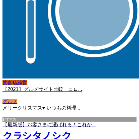
飲食店経営
【2021】グルメサイト比較 コロ...
グルメ
メリークリスマス♥ いつもの料理...
おすすめ
【最新版】お客さまに選ばれる！これか...
クラシタノシク