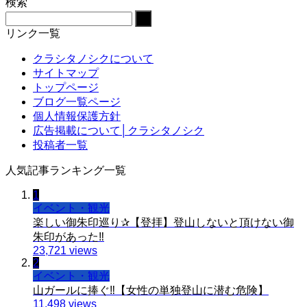
検索
リンク一覧
クラシタノシクについて
サイトマップ
トップページ
ブログ一覧ページ
個人情報保護方針
広告掲載について│クラシタノシク
投稿者一覧
人気記事ランキング一覧
1
イベント・観光
楽しい御朱印巡り✰【登拝】登山しないと頂けない御
朱印があった‼️
23,721 views
2
イベント・観光
山ガールに捧ぐ‼️【女性の単独登山に潜む危険】
11,498 views