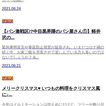
カリーLotu...
2021.06.24
グルメ
【パン激戦区!?中目黒界隈のパン屋さん①】軽井
沢の...
緊急事態宣言や蔓延防止措置が延長され、いまだコロナ禍の
続く中、お家ご飯を充実させて楽しんでいる方も多いのでは
ないでしょうか？ &...
2021.06.21
グルメ
メリークリスマス♥ いつもの料理をクリスマス風
に♪...
今年はイルミネーションは控えめにだけど、ツリーや飾り付