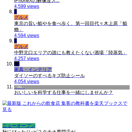
iPhoneXの解像度ス...
4,599 views
8
グルメ
東京の旨い鮨やを食べ歩く、第一回目代々木上原「鮨
艪」
4,594 views
9
グルメ
中野北口エリアの誰にも教えたくない酒場「陸蒸気」
4,257 views
10
家具・インテリア
ダイソーのすべるキズ防止シール
4,054 views
「PR」
おいしいを科学する仕事を一緒にしませんか？
ニューオープン
秋にぴったり♪ピスタチオ専門店が...