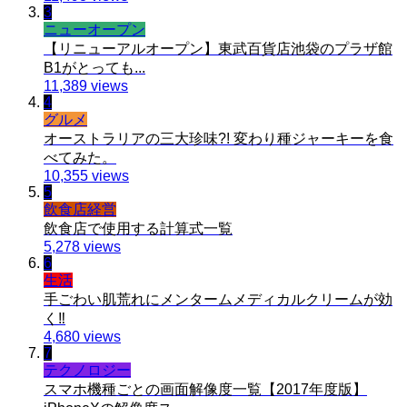
3
ニューオープン
【リニューアルオープン】東武百貨店池袋のプラザ館
B1がとっても...
11,389 views
4
グルメ
オーストラリアの三大珍味?! 変わり種ジャーキーを食
べてみた。
10,355 views
5
飲食店経営
飲食店で使用する計算式一覧
5,278 views
6
生活
手ごわい肌荒れにメンタームメディカルクリームが効
く‼︎
4,680 views
7
テクノロジー
スマホ機種ごとの画面解像度一覧【2017年度版】