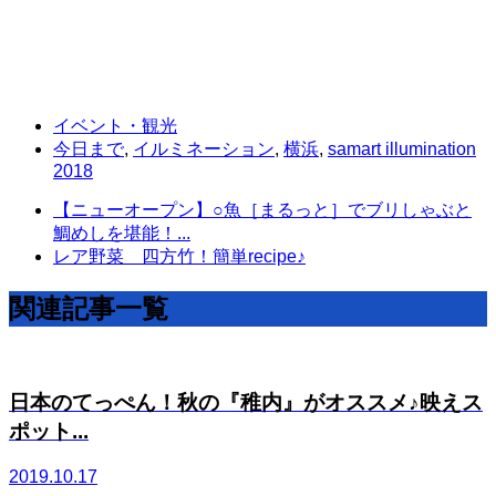
イベント・観光
今日まで
,
イルミネーション
,
横浜
,
samart illumination
2018
【ニューオープン】○魚［まるっと］でブリしゃぶと
鯛めしを堪能！...
レア野菜 四方竹！簡単recipe♪
関連記事一覧
日本のてっぺん！秋の『稚内』がオススメ♪映えス
ポット...
2019.10.17