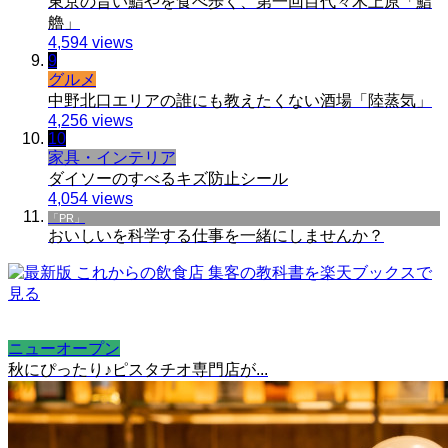
東京の旨い鮨やを食べ歩く、第一回目代々木上原「鮨
艪」
4,594 views
9
グルメ
中野北口エリアの誰にも教えたくない酒場「陸蒸気」
4,256 views
10
家具・インテリア
ダイソーのすべるキズ防止シール
4,054 views
「PR」
おいしいを科学する仕事を一緒にしませんか？
ニューオープン
秋にぴったり♪ピスタチオ専門店が...