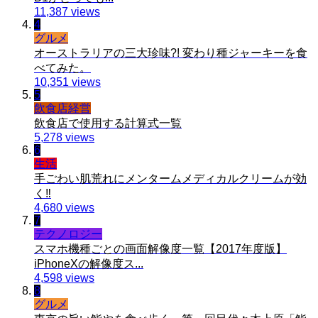
11,387 views
4
グルメ
オーストラリアの三大珍味?! 変わり種ジャーキーを食
べてみた。
10,351 views
5
飲食店経営
飲食店で使用する計算式一覧
5,278 views
6
生活
手ごわい肌荒れにメンタームメディカルクリームが効
く‼︎
4,680 views
7
テクノロジー
スマホ機種ごとの画面解像度一覧【2017年度版】
iPhoneXの解像度ス...
4,598 views
8
グルメ