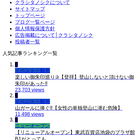
クラシタノシクについて
サイトマップ
トップページ
ブログ一覧ページ
個人情報保護方針
広告掲載について│クラシタノシク
投稿者一覧
人気記事ランキング一覧
1
イベント・観光
楽しい御朱印巡り✰【登拝】登山しないと頂けない御
朱印があった‼️
23,703 views
2
イベント・観光
山ガールに捧ぐ‼️【女性の単独登山に潜む危険】
11,498 views
3
ニューオープン
【リニューアルオープン】東武百貨店池袋のプラザ館
B1がとっても...