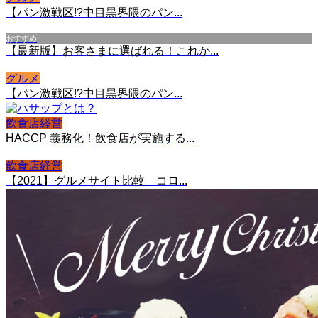
【パン激戦区!?中目黒界隈のパン...
おすすめ
【最新版】お客さまに選ばれる！これか...
グルメ
【パン激戦区!?中目黒界隈のパン...
飲食店経営
HACCP 義務化！飲食店が実施する...
飲食店経営
【2021】グルメサイト比較 コロ...