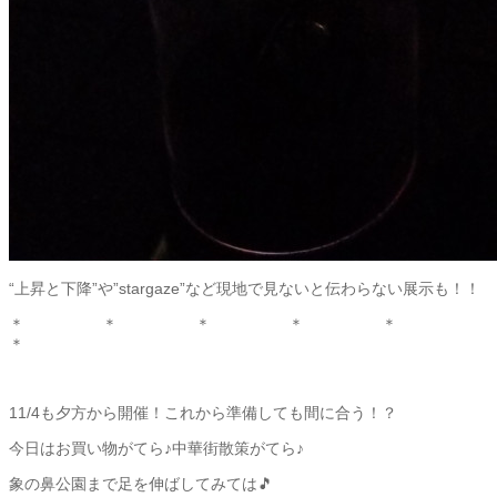
“上昇と下降”や”stargaze”など現地で見ないと伝わらない展示も！！
＊ ＊ ＊ ＊ ＊
＊
11/4も夕方から開催！これから準備しても間に合う！？
今日はお買い物がてら♪中華街散策がてら♪
象の鼻公園まで足を伸ばしてみては🎵