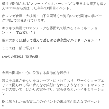
横浜で開催される”スマートイルミネーション”は東日本大震災を踏ま
え2011年から始まった今年で8回目イベント。
赤レンガ倉庫・大桟橋・山下公園近くの海沿いの公園”象の鼻パー
ク”周辺で開催されています。
キラキラ綺麗でロマンチックな雰囲気で眺めるイルミネーショ
ン・・・
ではない！！
展示の多くは
触って遊んで楽しめる参加型イルミネーション！！
ここでは一部ご紹介↓↓↓↓↓
ひかりの実2018「防災の樹」
今回の開場の中心に位置する象徴的な展示！
震災を風化させないをコンセプトにされており、ワークショップエ
リアで配られる袋に皆んなが笑顔になれるようなイラストやメッセ
ージの書いて、ひかりの実を作り、実らせるというイルミネーショ
ン！
樹に飾られた光る実はこのイベントの来場者がみんなで作ったも
の。