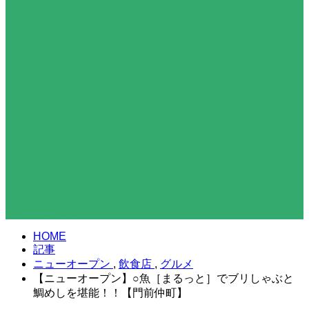
ニューオープン
HOME
記事
ニューオープン
,
飲食店
,
グルメ
【ニューオープン】○魚［まるっと］でブリしゃぶと
鯛めしを堪能！！【門前仲町】