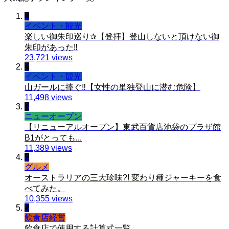
1
イベント・観光
楽しい御朱印巡り✰【登拝】登山しないと頂けない御
朱印があった‼️
23,721 views
2
イベント・観光
山ガールに捧ぐ‼️【女性の単独登山に潜む危険】
11,498 views
3
ニューオープン
【リニューアルオープン】東武百貨店池袋のプラザ館
B1がとっても...
11,389 views
4
グルメ
オーストラリアの三大珍味?! 変わり種ジャーキーを食
べてみた。
10,355 views
5
飲食店経営
飲食店で使用する計算式一覧