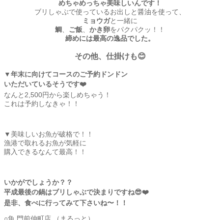
めちゃめっちゃ美味しいんです！
ブリしゃぶで使っているお出しと醤油を使って、
ミョウガ
と一緒に
鯛
、
ご飯
、
かき卵
をパクパクッ！！
締めには最高の逸品でした。
その他、仕掛けも😊
▼年末に向けてコースのご予約ドンドン
いただいているそうです❤️
なんと2,500円から楽しめちゃう！
これは予約しなきゃ！！
▼美味しいお魚が破格で！！
漁港で取れるお魚が気軽に
購入できるなんて最高！！
いかがでしょうか？？
平成最後の鍋はブリしゃぶで決まりですね😎❤️
是非、食べに行ってみて下さいね〜！！
○魚 門前仲町店 （まるっと）