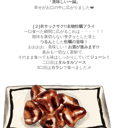
「美味しい〜🤗」
幸せがお口の中に広がりました❤️
[２]衣サックサク!!名物牡蠣フライ
一口食べた瞬間に広がるこれは・・・・！！
期待を裏切らない
サクッ
とした音と
つるん
とした
牡蠣の旨味！
おおおお、美味しい！
お酒が進みます
🍺
臭みも一切なく新鮮で、
そのまま食べても味はしっかりしていて
ジューシ！
二口目は
タルタルソース
3口目は
カラシ
で食べました🎶