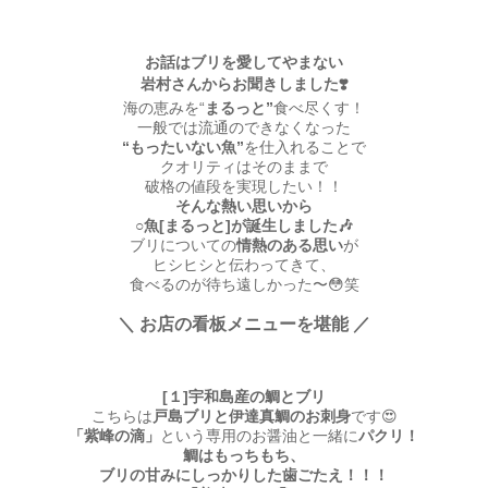
お話はブリを愛してやまない
岩村さんからお聞きしました❣️
海の恵みを“
まるっと”
食べ尽くす！
一般では流通のできなくなった
“もったいない魚”
を仕入れることで
クオリティはそのままで
破格の値段を実現したい！！
そんな熱い思いから
○魚[まるっと]が誕生しました🎶
ブリについての
情熱のある思い
が
ヒシヒシと伝わってきて、
食べるのが待ち遠しかった〜😳笑
＼ お店の看板メニューを堪能 ／
[１]宇和島産の鯛とブリ
こちらは
戸島ブリと伊達真鯛のお刺身
です😍
「紫峰の滴」
という専用のお醤油と一緒に
パクリ！
鯛はもっちもち、
ブリの甘みにしっかりした歯ごたえ！！！