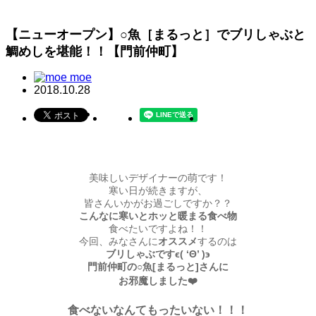
【ニューオープン】○魚［まるっと］でブリしゃぶと
鯛めしを堪能！！【門前仲町】
moe
2018.10.28
美味しいデザイナーの萌です！
寒い日が続きますが、
皆さんいかがお過ごしですか？？
こんなに寒いとホッと暖まる食べ物
食べたいですよね！！
今回、みなさんに
オススメ
するのは
ブリしゃぶですϵ( ‘Θ’ )϶
門前仲町の○魚[まるっと]さんに
お邪魔しました❤️
食べないなんてもったいない！！！