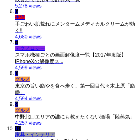
5,278 views
6
生活
手ごわい肌荒れにメンタームメディカルクリームが効
く‼︎
4,680 views
7
テクノロジー
スマホ機種ごとの画面解像度一覧【2017年度版】
iPhoneXの解像度ス...
4,599 views
8
グルメ
東京の旨い鮨やを食べ歩く、第一回目代々木上原「鮨
艪」
4,594 views
9
グルメ
中野北口エリアの誰にも教えたくない酒場「陸蒸気」
4,257 views
10
家具・インテリア