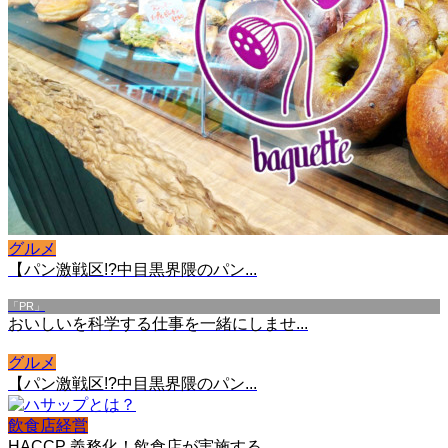
グルメ
【パン激戦区!?中目黒界隈のパン...
「PR」
おいしいを科学する仕事を一緒にしませ...
グルメ
【パン激戦区!?中目黒界隈のパン...
飲食店経営
HACCP 義務化！飲食店が実施する...