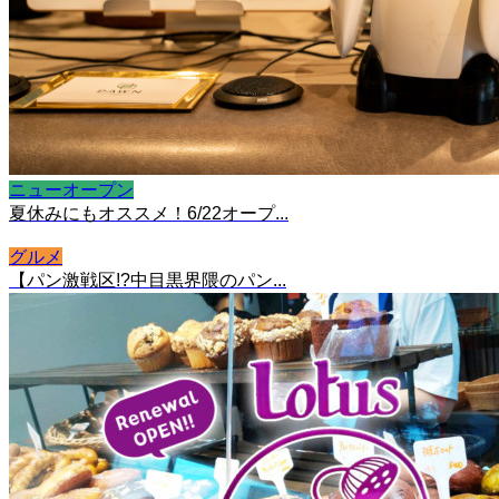
ニューオープン
夏休みにもオススメ！6/22オープ...
グルメ
【パン激戦区!?中目黒界隈のパン...