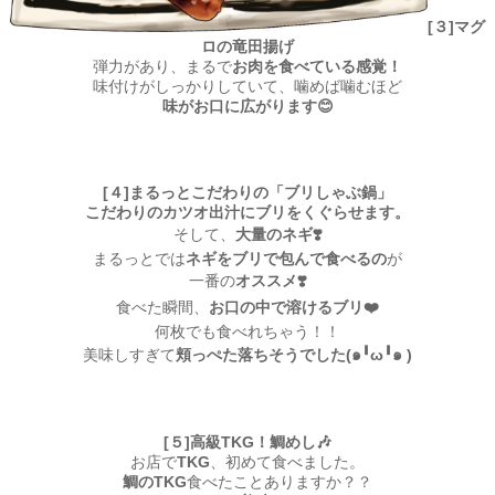
[３]マグ
ロの竜田揚げ
弾力があり、まるで
お肉を食べている感覚！
味付けがしっかりしていて、噛めば噛むほど
味がお口に広がります😊
[４]まるっとこだわりの「ブリしゃぶ鍋」
こだわりのカツオ出汁にブリをくぐらせます。
そして、
大量のネギ❣️
まるっとでは
ネギをブリで包んで食べるの
が
一番の
オススメ❣️
食べた瞬間、
お口の中で溶けるブリ❤️
何枚でも食べれちゃう！！
美味しすぎて
頬っぺた落ちそうでした(๑╹ω╹๑ )
[５]高級TKG！鯛めし🎶
お店で
TKG
、初めて食べました。
鯛のTKG
食べたことありますか？？