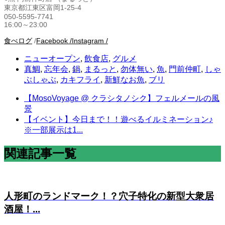
東京都江東区富岡1-25-4
050-5595-7741
16:00～23:00
食べログ
/
Facebook /
Instagram /
ニューオープン
,
飲食店
,
グルメ
真鯛
,
忘年会
,
鍋
,
まるっと
,
勿体無い
,
魚
,
門前仲町
,
しゃ
ぶしゃぶ
,
カキフライ
,
新鮮なお魚
,
ブリ
【MosoVoyage @ クラシタノシク】フェルメールの風
景
【イベント】今日まで！！遊べるイルミネーション♪
※一部展示は1...
関連記事一覧
人形町のランドマーク！？穴子特化の新型大衆居
酒屋！...