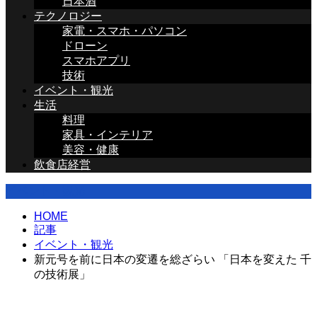
日本酒
テクノロジー
家電・スマホ・パソコン
ドローン
スマホアプリ
技術
イベント・観光
生活
料理
家具・インテリア
美容・健康
飲食店経営
イベント・観光
HOME
記事
イベント・観光
新元号を前に日本の変遷を総ざらい 「日本を変えた 千
の技術展」