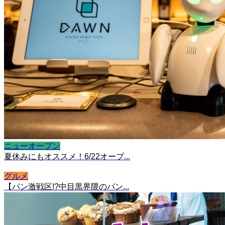
ニューオープン
夏休みにもオススメ！6/22オープ...
グルメ
【パン激戦区!?中目黒界隈のパン...