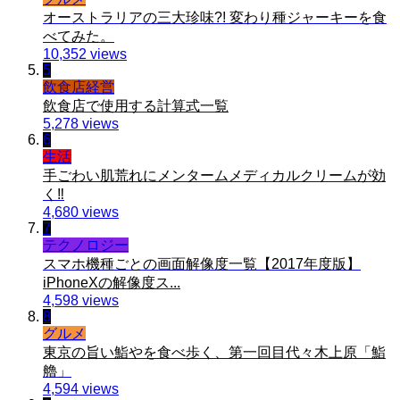
オーストラリアの三大珍味?! 変わり種ジャーキーを食
べてみた。
10,352 views
5
飲食店経営
飲食店で使用する計算式一覧
5,278 views
6
生活
手ごわい肌荒れにメンタームメディカルクリームが効
く‼︎
4,680 views
7
テクノロジー
スマホ機種ごとの画面解像度一覧【2017年度版】
iPhoneXの解像度ス...
4,598 views
8
グルメ
東京の旨い鮨やを食べ歩く、第一回目代々木上原「鮨
艪」
4,594 views