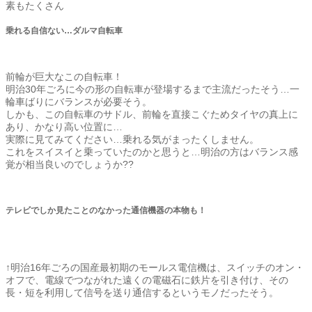
素もたくさん
乗れる自信ない…ダルマ自転車
前輪が巨大なこの自転車！
明治30年ごろに今の形の自転車が登場するまで主流だったそう…一
輪車ばりにバランスが必要そう。
しかも、この自転車のサドル、前輪を直接こぐためタイヤの真上に
あり、かなり高い位置に…
実際に見てみてください…乗れる気がまったくしません。
これをスイスイと乗っていたのかと思うと…明治の方はバランス感
覚が相当良いのでしょうか??
テレビでしか見たことのなかった通信機器の本物も！
↑明治16年ごろの国産最初期のモールス電信機は、スイッチのオン・
オフで、電線でつながれた遠くの電磁石に鉄片を引き付け、その
長・短を利用して信号を送り通信するというモノだったそう。