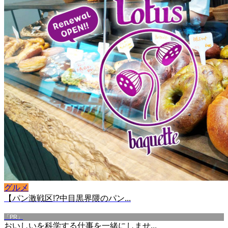
グルメ
【パン激戦区!?中目黒界隈のパン...
「PR」
おいしいを科学する仕事を一緒にしませ...