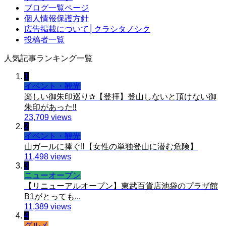
ブログ一覧ページ
個人情報保護方針
広告掲載について│クラシタノシク
投稿者一覧
人気記事ランキング一覧
1
イベント・観光
楽しい御朱印巡り✰【登拝】登山しないと頂けない御
朱印があった‼️
23,709 views
2
イベント・観光
山ガールに捧ぐ‼️【女性の単独登山に潜む危険】
11,498 views
3
ニューオープン
【リニューアルオープン】東武百貨店池袋のプラザ館
B1がとっても...
11,389 views
4
グルメ