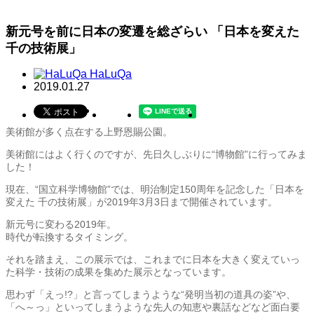
新元号を前に日本の変遷を総ざらい 「日本を変えた
千の技術展」
HaLuQa
2019.01.27
美術館が多く点在する上野恩賜公園。
美術館にはよく行くのですが、先日久しぶりに“博物館”に行ってみま
した！
現在、“国立科学博物館”では、明治制定150周年を記念した「日本を
変えた 千の技術展」が2019年3月3日まで開催されています。
新元号に変わる2019年。
時代が転換するタイミング。
それを踏まえ、この展示では、これまでに日本を大きく変えていっ
た科学・技術の成果を集めた展示となっています。
思わず「えっ!?」と言ってしまうような“発明当初の道具の姿”や、
「へ～っ」といってしまうような先人の知恵や裏話などなど面白要