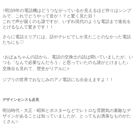
↑明治9年の電話機はどうつながっているか見えるほど作りはシンプ
ルで、これでどうやって音が！？と驚く見た目！
これで声が届くのも謎ですが、いずれ現代のような電話まで進化を
とげるなんて驚きです！！
さらに電話エリアには、話やテレビでしか見たことのなかった電話
たちにも♡
↑おばぁちゃんの話から、電話の交換士の話は聞いていましたが、い
つも「なんで必要なんだろう」と思っていたのも謎がとけました♩
交換台も見れて、歴史がリアルに⭐️
ジブリの世界でおなじみのアノ電話にも出会えますよ！！
デザインセンスも必見
明治時代・大正・昭和とポスターなどでレトロな雰囲気の素敵なデ
ザインがあることは知っていましたが、とってもお洒落なものがた
くさん✨