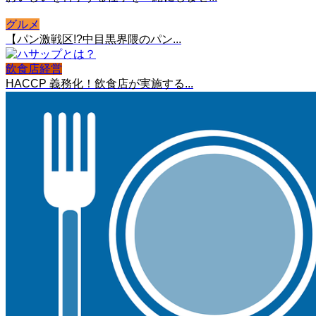
グルメ
【パン激戦区!?中目黒界隈のパン...
飲食店経営
HACCP 義務化！飲食店が実施する...