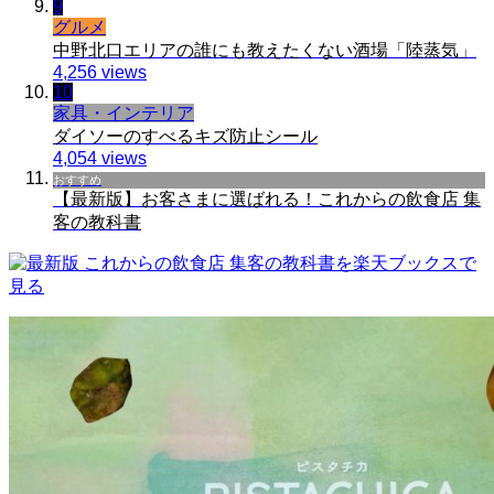
9
グルメ
中野北口エリアの誰にも教えたくない酒場「陸蒸気」
4,256 views
10
家具・インテリア
ダイソーのすべるキズ防止シール
4,054 views
おすすめ
【最新版】お客さまに選ばれる！これからの飲食店 集
客の教科書