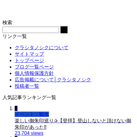
検索
リンク一覧
クラシタノシクについて
サイトマップ
トップページ
ブログ一覧ページ
個人情報保護方針
広告掲載について│クラシタノシク
投稿者一覧
人気記事ランキング一覧
1
イベント・観光
楽しい御朱印巡り✰【登拝】登山しないと頂けない御
朱印があった‼️
23,704 views