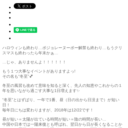
ハロウィンも終わり…ボジョレーヌーボー解禁も終わり…もうクリ
スマスも終わったら年末かぁ…
…じゃ、ありませんよ！！！！！！
もう１つ大事なイベントがありますよっ!
その名も“冬至”💕
冬至の風習も改めて意味を知ると深く、先人の知恵やこれからの１
年を思いながら過ごす大事な1日増えます✨
“冬至”とはずばり、一年で1番、昼（日の出から日没まで）が短い
日！
毎年日にちは変わりますが、2018年は12/22です！
昼が短い＝太陽が出ている時間が短い＝陰の時間が長い…
中国や日本では一陽来復とも呼ばれ、翌日から日が長くなることか