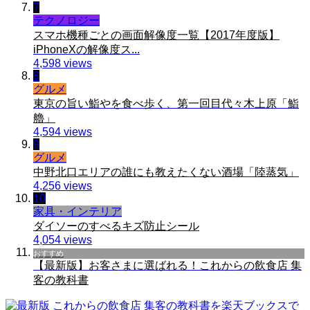
7
テクノロジー
スマホ機種ごとの画面解像度一覧【2017年度版】
iPhoneXの解像度ス...
4,598 views
8
グルメ
東京の旨い鮨やを食べ歩く、第一回目代々木上原「鮨
艪」
4,594 views
9
グルメ
中野北口エリアの誰にも教えたくない酒場「陸蒸気」
4,256 views
10
家具・インテリア
ダイソーのすべるキズ防止シール
4,054 views
おすすめ
【最新版】お客さまに選ばれる！これからの飲食店 集
客の教科書