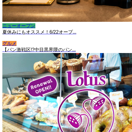
ニューオープン
夏休みにもオススメ！6/22オープ...
グルメ
【パン激戦区!?中目黒界隈のパン...