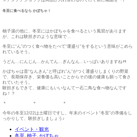
冬至に食べるなら かぼちゃ！
柚子湯の他に、冬至にはかぼちゃを食べるという風習があります
が、これは験担ぎのような意味で…
冬至に“ん”のつく食べ物をたべて“運盛り”をするという意味がこめら
れているそう。
うどん…にんじん…かんてん…ぎんなん…いっぱいありますね🍴
かぼちゃは昔“なんきん”と呼ばれ“ん”がつく運盛りしまくりの野菜
で、長期保存き、栄養価も高いことからその後の健康も願って食さ
れていたそう。
験担ぎもできて、健康にもいいなんて一石二鳥な食べ物なんです
ね！？
＊ ＊ ＊
今年の冬至12/22は土曜日ですし、年末のイベント“冬至”の準備をし
っかりして、験担ぎしましょう♪
イベント・観光
冬至
,
柚子
,
かぼちゃ