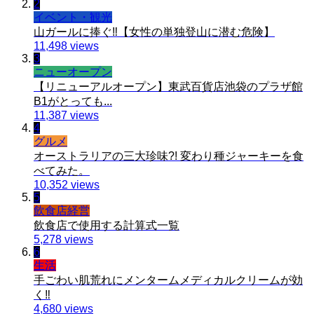
2
イベント・観光
山ガールに捧ぐ‼️【女性の単独登山に潜む危険】
11,498 views
3
ニューオープン
【リニューアルオープン】東武百貨店池袋のプラザ館
B1がとっても...
11,387 views
4
グルメ
オーストラリアの三大珍味?! 変わり種ジャーキーを食
べてみた。
10,352 views
5
飲食店経営
飲食店で使用する計算式一覧
5,278 views
6
生活
手ごわい肌荒れにメンタームメディカルクリームが効
く‼︎
4,680 views