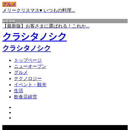
グルメ
メリークリスマス♥ いつもの料理...
おすすめ
【最新版】お客さまに選ばれる！これか...
クラシタノシク
クラシタノシク
トップページ
ニューオープン
グルメ
テクノロジー
イベント・観光
生活
飲食店経営
Copyright ©
2026
クラシタノシク. All Rights Reserved.