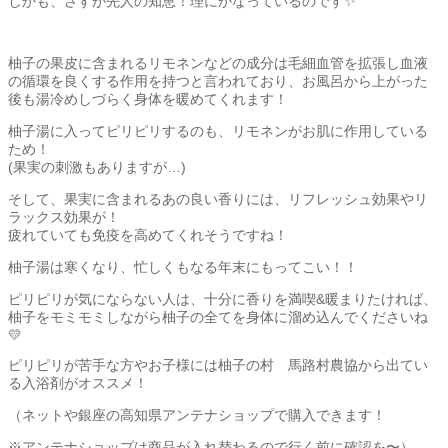
しかも、さすが先人の知恵！理にかなっているのです✨
柚子の果皮に含まれるリモネンなどの成分は毛細血管を拡張し血液
の循環を良くする作用を持つと言われており、お風呂から上がった
後も湯冷めしづらく身体を暖めてくれます！
柚子湯に入ってピリピリするのも、リモネンがお肌に作用している
ため！
(果実の刺激もありますが…)
そして、果実に含まれるあの良い香りには、リフレッシュ効果やリ
ラックス効果が！
疲れていても免疫を高めてくれそうですね！
柚子湯は寒くなり、忙しくもなる年末にもってこい！！
ピリピリが気にならない人は、十分に香りを満喫&暖まりたければ、
柚子をモミモミしながら柚子の全てを身体に溜め込んでくださいね
💛
ピリピリが苦手な方やお子様には柚子の村 馬路村農協から出てい
る入浴剤がオススメ！
（ネットや銀座の高知県アンテナショップで購入できます！
※アンテナショップは商品が入れ替わるので行く前に確認を〜）