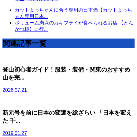
カットよっちゃんに合う専用の日本酒【カットよっち
ゃん専用日本...
ボリューム満点のカキフライが食べられるお店 【とん
かつ檍】に行...
関連記事一覧
登山初心者ガイド！服装・装備・関東のおすすめ
山を完...
2026.07.21
新元号を前に日本の変遷を総ざらい 「日本を変え
た 千...
2019.01.27