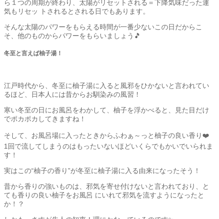
ら１つの周期が終わり、太陽がリセットされる＝下降気味だった運
気もリセッ トされるとされる日でもあります。
そんな太陽のパワーをもらえる時間が一番少ないこの日だからこ
そ、他のものからパワーをもらいましょう🎵
冬至と言えば柚子湯！
江戸時代から、冬至に柚子湯に入ると風邪をひかないと言われてい
るほど、日本人には昔からお馴染みの風習！
寒い冬至の日にお風呂をわかして、柚子を浮かべると、見た目だけ
でポカポカしてきますね！
そして、お風呂場に入ったときからふわぁ～っと柚子の良い香り❤️
1回で流してしまうのはもったいないほどいくらでもかいでいられま
す！
実はこの“柚子の香り”が冬至に柚子湯に入る由来になったそう！
昔から香りの強いものは、邪気を寄せ付けないと言われており、と
ても香りの良い柚子をお風呂 にいれて邪気を流すようになったと
か！？