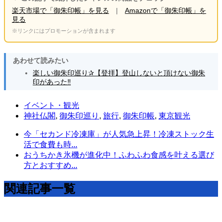
楽天市場で「御朱印帳」を見る
|
Amazonで「御朱印帳」を
見る
※リンクにはプロモーションが含まれます
あわせて読みたい
楽しい御朱印巡り✰【登拝】登山しないと頂けない御朱
印があった‼️
イベント・観光
神社仏閣
,
御朱印巡り
,
旅行
,
御朱印帳
,
東京観光
今「セカンド冷凍庫」が人気急上昇！冷凍ストック生
活で食費も時...
おうちかき氷機が進化中！ふわふわ食感を叶える選び
方とおすすめ...
関連記事一覧