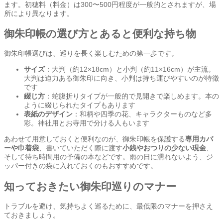
ます。初穂料（料金）は300〜500円程度が一般的とされますが、場
所により異なります。
御朱印帳の選び方とあると便利な持ち物
御朱印帳選びは、巡りを長く楽しむための第一歩です。
サイズ
：大判（約12×18cm）と小判（約11×16cm）が主流。
大判は迫力ある御朱印に向き、小判は持ち運びやすいのが特徴
です
綴じ方
：蛇腹折りタイプが一般的で見開きで楽しめます。本の
ように綴じられたタイプもあります
表紙のデザイン
：和柄や四季の花、キャラクターものなど多
彩。神社用とお寺用で分ける人もいます
あわせて用意しておくと便利なのが、御朱印帳を保護する
専用カバ
ーや巾着袋
、書いていただく際に渡す
小銭やおつりの少ない現金
、
そして待ち時間用の予備の本などです。雨の日に濡れないよう、ジ
ッパー付きの袋に入れておくのもおすすめです。
知っておきたい御朱印巡りのマナー
トラブルを避け、気持ちよく巡るために、最低限のマナーを押さえ
ておきましょう。