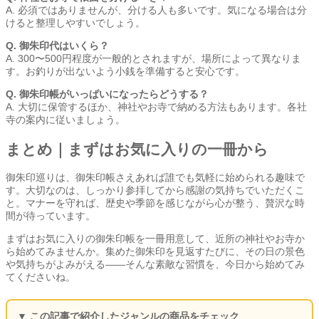
A. 必須ではありませんが、分ける人も多いです。気になる場合は分
けると整理しやすいでしょう。
Q. 御朱印代はいくら？
A. 300〜500円程度が一般的とされますが、場所によって異なりま
す。お釣りが出ないよう小銭を準備すると安心です。
Q. 御朱印帳がいっぱいになったらどうする？
A. 大切に保管するほか、神社やお寺で納める方法もあります。各社
寺の案内に従いましょう。
まとめ｜まずはお気に入りの一冊から
御朱印巡りは、御朱印帳さえあれば誰でも気軽に始められる趣味で
す。大切なのは、しっかり参拝してから感謝の気持ちでいただくこ
と。マナーを守れば、歴史や季節を感じながら心が整う、贅沢な時
間が待っています。
まずはお気に入りの御朱印帳を一冊用意して、近所の神社やお寺か
ら始めてみませんか。集めた御朱印を見返すたびに、その日の景色
や気持ちがよみがえる——そんな素敵な習慣を、今日から始めてみ
てくださいね。
▼ この記事で紹介したジャンルの商品をチェック