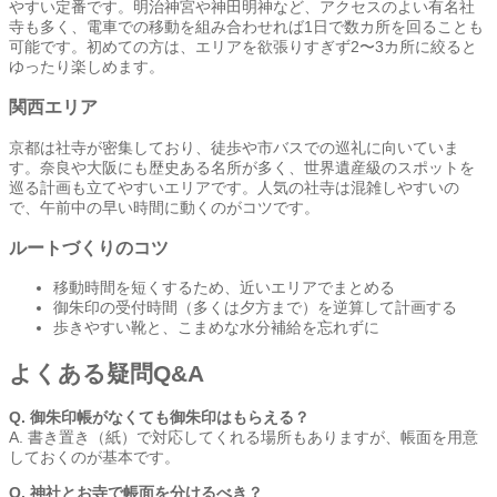
やすい定番です。明治神宮や神田明神など、アクセスのよい有名社
寺も多く、電車での移動を組み合わせれば1日で数カ所を回ることも
可能です。初めての方は、エリアを欲張りすぎず2〜3カ所に絞ると
ゆったり楽しめます。
関西エリア
京都は社寺が密集しており、徒歩や市バスでの巡礼に向いていま
す。奈良や大阪にも歴史ある名所が多く、世界遺産級のスポットを
巡る計画も立てやすいエリアです。人気の社寺は混雑しやすいの
で、午前中の早い時間に動くのがコツです。
ルートづくりのコツ
移動時間を短くするため、近いエリアでまとめる
御朱印の受付時間（多くは夕方まで）を逆算して計画する
歩きやすい靴と、こまめな水分補給を忘れずに
よくある疑問Q&A
Q. 御朱印帳がなくても御朱印はもらえる？
A. 書き置き（紙）で対応してくれる場所もありますが、帳面を用意
しておくのが基本です。
Q. 神社とお寺で帳面を分けるべき？