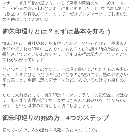
マナー、御朱印帳の選び方、そして東京や関西のおすすめルートま
で、初心者の方が迷わないようにまとめました。1年後に読み返して
も役立つ「保存版ガイド」として、ぜひブックマークしてお出かけ
のお供にしてくださいね。
御朱印巡りとは？まずは基本を知ろう
御朱印とは、神社やお寺を参拝した証としていただける、墨書きと
朱印が押された印章のことです。もともとは写経を納めた証として
授与されていたといわれており、近年は参拝の記念としていただく
文化が広がっています。
ひとつとして同じものがなく、その場で書いていただくものも多い
ため、世界にひとつだけの記念になるのが魅力です。墨の力強さや
印の美しさ、季節限定のデザインなど、見ているだけでも楽しめま
す。
ただし大前提として、御朱印は「スタンプラリーの記念品」ではな
く、あくまで参拝の証です。まずはきちんとお参りをしてからいた
だく、という基本の気持ちを大切にしましょう。
御朱印巡りの始め方｜4つのステップ
初めての方は、次の流れを意識するとスムーズです。