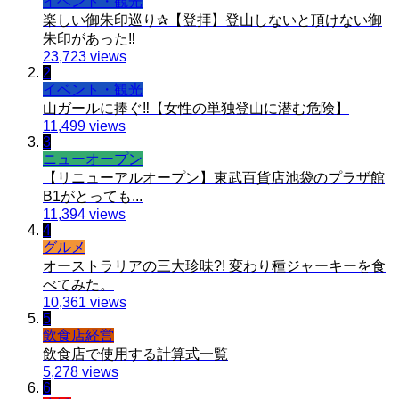
イベント・観光
楽しい御朱印巡り✰【登拝】登山しないと頂けない御
朱印があった‼️
23,723 views
2
イベント・観光
山ガールに捧ぐ‼️【女性の単独登山に潜む危険】
11,499 views
3
ニューオープン
【リニューアルオープン】東武百貨店池袋のプラザ館
B1がとっても...
11,394 views
4
グルメ
オーストラリアの三大珍味?! 変わり種ジャーキーを食
べてみた。
10,361 views
5
飲食店経営
飲食店で使用する計算式一覧
5,278 views
6