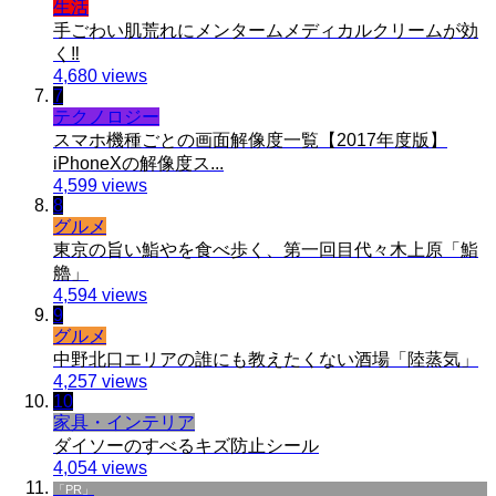
生活
手ごわい肌荒れにメンタームメディカルクリームが効
く‼︎
4,680 views
7
テクノロジー
スマホ機種ごとの画面解像度一覧【2017年度版】
iPhoneXの解像度ス...
4,599 views
8
グルメ
東京の旨い鮨やを食べ歩く、第一回目代々木上原「鮨
艪」
4,594 views
9
グルメ
中野北口エリアの誰にも教えたくない酒場「陸蒸気」
4,257 views
10
家具・インテリア
ダイソーのすべるキズ防止シール
4,054 views
「PR」