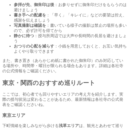
参拝が先、御朱印は後
：お参りせずに御朱印だけをもらうのは
避けましょう
書き手への配慮を
：「早く」「キレイに」などの要望は控え、
感謝を伝えましょう
写真撮影は確認を
：書いている様子の撮影は禁止の場所も多い
ので、必ず許可を得てから
静かに待つ
：授与所周辺では大声や長時間の長居を避けましょ
う
おつりの心配を減らす
：小銭を用意しておくと、お互い気持ち
よくやり取りできます
また、書き置き（あらかじめ紙に書かれた御朱印）のみ対応してい
る場所や、時間帯・曜日が限られる場合もあります。詳細は各社寺
の公式情報をご確認ください。
東京・関西のおすすめ巡りルート
ここでは、初心者でも回りやすいエリアの考え方を紹介します。実
際の授与状況は変わることがあるため、最新情報は各社寺の公式発
表をご確認くださいね。
東京エリア
下町情緒を楽しみながら歩ける
浅草エリア
は、観光とあわせて巡り