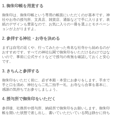
1. 御朱印帳を用意する
御朱印は、御朱印帳という専用の帳面にいただくのが基本です。神
社やお寺の授与所、文具店、雑貨店、通販などで手に入ります。表
紙のデザインも豊富なので、お気に入りの一冊を選ぶとモチベーシ
ョンが上がりますよ。
2. 参拝する神社・お寺を決める
まずは自宅の近くや、行ってみたかった有名な社寺から始めるのが
おすすめです。すべての神社仏閣で御朱印をいただけるわけではな
いので、事前に公式サイトなどで授与の有無を確認しておくと安心
です。
3. きちんと参拝する
御朱印をいただく前に、必ず本殿・本堂にお参りをします。手水で
手と口を清め、神社なら二礼二拍手一礼、お寺なら合掌を基本に、
感謝の気持ちでお参りしましょう。
4. 授与所で御朱印をいただく
参拝後、社務所や授与所、納経所で御朱印をお願いします。御朱印
帳を開いた状態で差し出し、書いていただいている間は静かに待ち