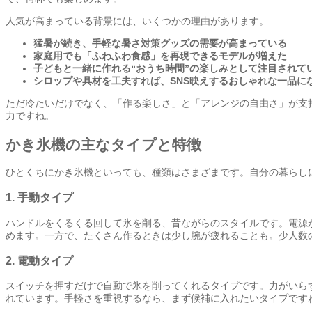
人気が高まっている背景には、いくつかの理由があります。
猛暑が続き、手軽な暑さ対策グッズの需要が高まっている
家庭用でも「ふわふわ食感」を再現できるモデルが増えた
子どもと一緒に作れる“おうち時間”の楽しみとして注目されて
シロップや具材を工夫すれば、SNS映えするおしゃれな一品に
ただ冷たいだけでなく、「作る楽しさ」と「アレンジの自由さ」が支
力ですね。
かき氷機の主なタイプと特徴
ひとくちにかき氷機といっても、種類はさまざまです。自分の暮らし
1. 手動タイプ
ハンドルをくるくる回して氷を削る、昔ながらのスタイルです。電源
めます。一方で、たくさん作るときは少し腕が疲れることも。少人数
2. 電動タイプ
スイッチを押すだけで自動で氷を削ってくれるタイプです。力がいら
れています。手軽さを重視するなら、まず候補に入れたいタイプです