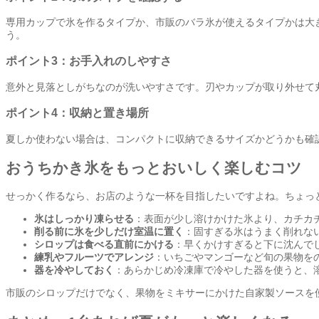
専用カップで氷を作るタイプか、市販のバラ氷が使えるタイプかは大
う。
ポイント3：お手入れのしやすさ
意外と見落としがちなのが洗いやすさです。刃やカップが取り外せて
ポイント4：収納と置き場所
夏しか使わない場合は、コンパクトに収納できるサイズかどうかも確
おうちかき氷をもっとおいしく楽しむコツ
せっかく作るなら、お店のような一杯を目指したいですよね。ちょっ
氷はしっかり凍らせる
：表面が少し溶けかけた氷より、カチカ
削る前に氷を少しだけ室温に置く
：固すぎる氷はうまく削れな
シロップは食べる直前にかける
：早くかけすぎると下に沈んで
練乳やフルーツでアレンジ
：いちごやマンゴーなど旬の果物を
器を冷やしておく
：あらかじめ冷凍庫で冷やした器を使うと、
市販のシロップだけでなく、果物をミキサーにかけた自家製ソースを