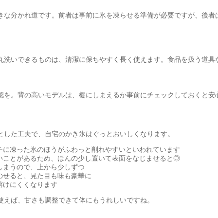
きな分かれ道です。前者は事前に氷を凍らせる準備が必要ですが、後者
丸洗いできるものは、清潔に保ちやすく長く使えます。食品を扱う道具
認を。背の高いモデルは、棚にしまえるか事前にチェックしておくと安
とした工夫で、自宅のかき氷はぐっとおいしくなります。
チに凍った氷のほうがふわっと削れやすいといわれています
いことがあるため、ほんの少し置いて表面をなじませると◎
しまうので、上から少しずつ
のせると、見た目も味も豪華に
溶けにくくなります
使えば、甘さも調整できて体にもうれしいですね。