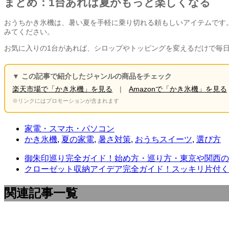
まとめ：1台あれば夏がもっと楽しくなる
おうちかき氷機は、暑い夏を手軽に乗り切れる頼もしいアイテムです
みてください。
お気に入りの1台があれば、シロップやトッピングを変えるだけで毎
▼ この記事で紹介したジャンルの商品をチェック
楽天市場で「かき氷機」を見る
|
Amazonで「かき氷機」を見る
※リンクにはプロモーションが含まれます
家電・スマホ・パソコン
かき氷機
,
夏の家電
,
暑さ対策
,
おうちスイーツ
,
選び方
御朱印巡り完全ガイド！始め方・巡り方・東京や関西の
クローゼット収納アイデア完全ガイド！スッキリ片付く
関連記事一覧