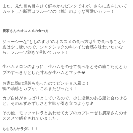
また、見た目も目をひく鮮やかなピンクですが、さらに皮をむいて
カットした断面はフルーツの〈桃〉のような可愛いカラー！
農家さんのオススメの食べ方
ジューシーな“もものすけ”のオススメの食べ方は生で食べること✨
皮は少し硬いので、シャクシャクのキレイな食感を味わいたいな
ら、フルーツ剥きで剥いてカット！
生ハムメロンのように、生ハムをのせて食べるとその歯ごたえとカ
ブのすっきりとした甘みが生ハムとマッチ❤️
お家に鴨の燻製もあったのでピンチョス風に！
鴨の油感とカブが、これまたぴったり！
カブ自体がさっぱりとしているので、少し塩気のある脂と合わせる
と、そのみずみずしさと甘味が引き立つような🎵
その他、モッツァレラとあわせてカブのカプレーゼも農家さんのオ
ススメで紹介されていました。
もちろんサラダに！！