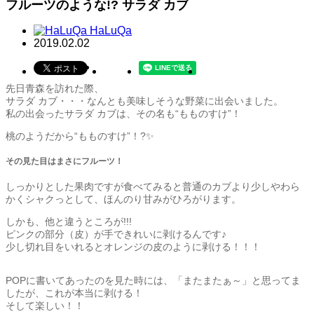
フルーツのような!? サラダ カブ
HaLuQa
2019.02.02
先日青森を訪れた際、
サラダ カブ・・・なんとも美味しそうな野菜に出会いました。
私の出会ったサラダ カブは、その名も“もものすけ”！
桃のようだから“もものすけ”！?✨
その見た目はまさにフルーツ！
しっかりとした果肉ですが食べてみると普通のカブより少しやわら
かくシャクっとして、ほんのり甘みがひろがります。
しかも、他と違うところが!!!
ピンクの部分（皮）が手できれいに剥けるんです♪
少し切れ目をいれるとオレンジの皮のように剥ける！！！
POPに書いてあったのを見た時には、「またまたぁ～」と思ってま
したが、これが本当に剥ける！
そして楽しい！！