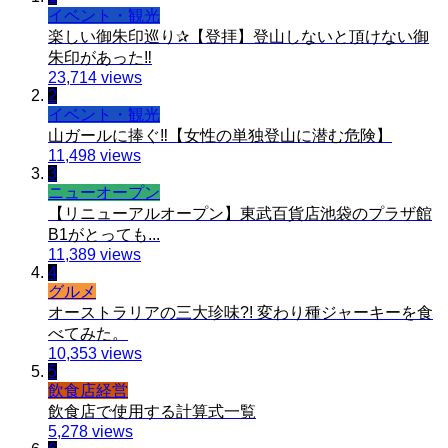
イベント・観光
楽しい御朱印巡り✰【登拝】登山しないと頂けない御
朱印があった‼️
23,714 views
2
イベント・観光
山ガールに捧ぐ‼️【女性の単独登山に潜む危険】
11,498 views
3
ニューオープン
【リニューアルオープン】東武百貨店池袋のプラザ館
B1がとっても...
11,389 views
4
グルメ
オーストラリアの三大珍味?! 変わり種ジャーキーを食
べてみた。
10,353 views
5
飲食店経営
飲食店で使用する計算式一覧
5,278 views