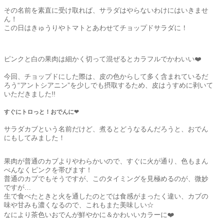
その名前を素直に受け取れば、サラダはやらないわけにはいきませ
ん！
この日はきゅうりやトマトとあわせてチョップドサラダに！
ピンクと白の果肉は細かく切って混ぜるとカラフルでかわいい❤️
今回、チョップドにした際は、皮の色からして多く含まれているだ
ろう“アントシアニン”を少しでも摂取するため、皮はうすめに剥いて
いただきました!!
すぐにトロっと！おでんに❤︎
サラダカブという名前だけど、煮るとどうなるんだろうと、おでん
にもしてみました！
果肉が普通のカブよりやわらかいので、すぐに火が通り、色もまん
べんなくピンクを帯びます！
普通のカブでもそうですが、このタイミングを見極めるのが、微妙
ですが…
生で食べたときと火を通したのとでは食感がまったく違い、カブの
味や甘みも濃くなるので、これもまた美味しい☆
なにより茶色いおでんが鮮やかに＆かわいいカラーに❤️