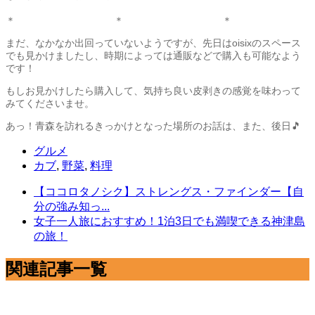
＊ ＊ ＊
まだ、なかなか出回っていないようですが、先日はoisixのスペース
でも見かけましたし、時期によっては通販などで購入も可能なよう
です！
もしお見かけしたら購入して、気持ち良い皮剥きの感覚を味わって
みてくださいませ。
あっ！青森を訪れるきっかけとなった場所のお話は、また、後日🎵
グルメ
カブ
,
野菜
,
料理
【ココロタノシク】ストレングス・ファインダー【自
分の強み知っ...
女子一人旅におすすめ！1泊3日でも満喫できる神津島
の旅！
関連記事一覧