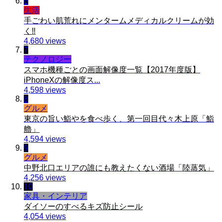
6
生活
手ごわい肌荒れにメンタームメディカルクリームが効
く‼︎
4,680 views
7
テクノロジー
スマホ機種ごとの画面解像度一覧【2017年度版】
iPhoneXの解像度ス...
4,598 views
8
グルメ
東京の旨い鮨やを食べ歩く、第一回目代々木上原「鮨
艪」
4,594 views
9
グルメ
中野北口エリアの誰にも教えたくない酒場「陸蒸気」
4,256 views
10
家具・インテリア
ダイソーのすべるキズ防止シール
4,054 views