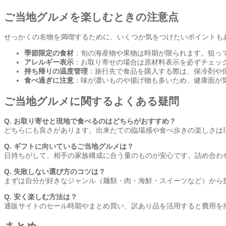
ご当地グルメを楽しむときの注意点
せっかくの名物を満喫するために、いくつか気をつけたいポイントも
季節限定の食材
：旬の海産物や果物は時期が限られます。狙っ
アレルギー表示
：お取り寄せの場合は原材料表示を必ずチェッ
持ち帰りの温度管理
：旅行先で食品を購入する際は、保冷剤や
食べ過ぎに注意
：味が濃いものや揚げ物も多いため、健康面が
ご当地グルメに関するよくある疑問
Q. お取り寄せと現地で食べるのはどちらがおすすめ？
どちらにも良さがあります。出来たての臨場感や食べ歩きの楽しさは
Q. ギフトに向いているご当地グルメは？
日持ちがして、相手の家族構成に合う量のものが安心です。詰め合わ
Q. 失敗しない選び方のコツは？
まずは自分が好きなジャンル（麺類・肉・海鮮・スイーツなど）から
Q. 安く楽しむ方法は？
通販サイトのセール時期やまとめ買い、訳あり品を活用すると費用を