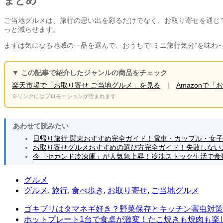
まとめ
ご当地グルメは、旅行の思い出を彩るだけでなく、お取り寄せを通じ
っと減らせます。
まずは気になる地域の一品を選んで、おうちで“ミニ旅行気分”を味
▼ この記事で紹介したジャンルの商品をチェック
楽天市場で「お取り寄せ ご当地グルメ」を見る
|
Amazonで
※リンクにはプロモーションが含まれます
あわせて読みたい
日帰り旅行 関東おすすめ完全ガイド！電車・カップル・女
お取り寄せグルメおすすめの選び方完全ガイド！失敗しない
今「セカンド冷凍庫」が人気急上昇！冷凍ストック生活で食
グルメ
グルメ
,
旅行
,
食べ歩き
,
お取り寄せ
,
ご当地グルメ
ゴキブリはタマネギ好き？野菜保存とキッチン害虫対策
ホットプレート1台で食卓が激変！たこ焼きも焼肉も楽しむ