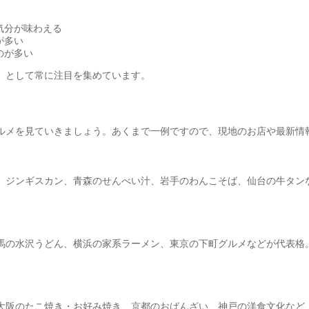
気分が味わえる
が多い
のが多い
」として常に注目を集めています。
ルメを見ていきましょう。あくまで一例ですので、現地のお店や最新情
、ジンギスカン、青森のせんべい汁、岩手のわんこそば、仙台の牛タン
馬の水沢うどん、横浜の家系ラーメン、東京の下町グルメなどが代表格
大阪のたこ焼き・お好み焼き、京都のおばんざい、神戸の洋食文化など