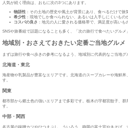
人気が続く理由は、おもに次の3つにあります。
物語性
：その土地の歴史や風土が背景にあり、食べるだけで旅
希少性
：現地でしか食べられない、あるいは入手しにくいもの
コスパの良さ
：地元の人に愛される価格帯で、満足度が高いも
SNSや旅番組で話題になることも多く、「次の旅行で食べたいグルメ
地域別・おさえておきたい定番ご当地グルメ
まずは旅行や食べ歩きの参考になるよう、地域別に代表的なご当地グ
北海道・東北
海産物や乳製品が豊富なエリアです。北海道のスープカレーや海鮮丼
す。
関東
都市部から郷土色の強いエリアまで多彩です。栃木の宇都宮餃子、群
す。
中部・関西
名古屋の味噌カツやひつまぶし、ういろう、静岡の富士宮やきそば、