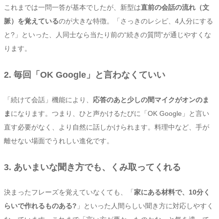
これまでは一問一答が基本でしたが、新型は
直前の会話の流れ（文
脈）を覚えている
のが大きな特徴。「さっきのレシピ、4人分にする
と?」といった、人同士なら当たり前の“続きの質問”が通じやすくな
ります。
2. 毎回「OK Google」と言わなくていい
「続けて会話」機能により、
応答のあと少しの間マイクがオンのま
ま
になります。つまり、ひと声かけるたびに「OK Google」と言い
直す必要がなく、より自然に話しかけられます。料理中など、手が
離せない場面でうれしい進化です。
3. あいまいな聞き方でも、くみ取ってくれる
決まったフレーズを覚えていなくても、「
家にある材料で、10分く
らいで作れるものある?
」といった人間らしい聞き方に対応しやすく