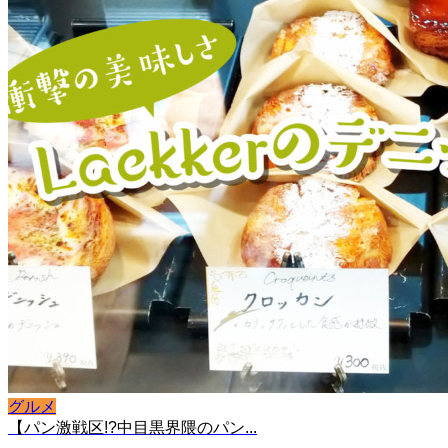
グルメ
【パン激戦区!?中目黒界隈のパン...