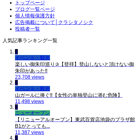
トップページ
ブログ一覧ページ
個人情報保護方針
広告掲載について│クラシタノシク
投稿者一覧
人気記事ランキング一覧
1
イベント・観光
楽しい御朱印巡り✰【登拝】登山しないと頂けない御
朱印があった‼️
23,708 views
2
イベント・観光
山ガールに捧ぐ‼️【女性の単独登山に潜む危険】
11,498 views
3
ニューオープン
【リニューアルオープン】東武百貨店池袋のプラザ館
B1がとっても...
11,387 views
4