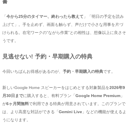
書
「
今から25分のタイマー、終わったら教えて
」「明日の予定を読み
上げて」。手を止めず、画面も触らず、声だけで小さな用事を片づ
けられる。在宅ワークの“ながら作業”との相性は、想像以上に良さそ
うです。
見逃せない! 予約・早期購入の特典
今回いちばんお得感があるのが、
予約・早期購入の特典
です。
新しいGoogle Home スピーカーをはじめとする対象製品を
2026年9
月30日まで
に購入すると、有料プラン「
Google Home Premium
」
が
6ヶ月間無料
で利用できる特典が用意されています。このプランで
は、より高度な対話ができる「
Gemini Live
」などの機能が使えるよ
うになります。