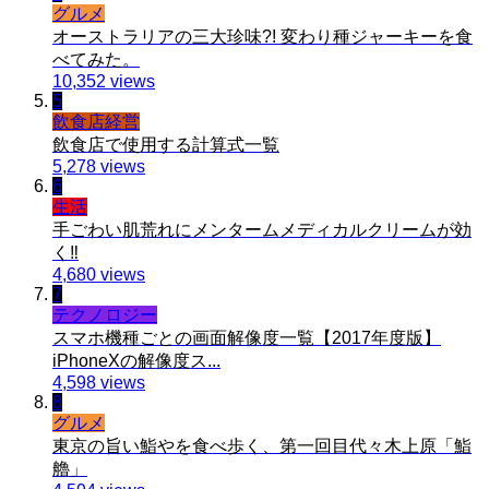
グルメ
オーストラリアの三大珍味?! 変わり種ジャーキーを食
べてみた。
10,352 views
5
飲食店経営
飲食店で使用する計算式一覧
5,278 views
6
生活
手ごわい肌荒れにメンタームメディカルクリームが効
く‼︎
4,680 views
7
テクノロジー
スマホ機種ごとの画面解像度一覧【2017年度版】
iPhoneXの解像度ス...
4,598 views
8
グルメ
東京の旨い鮨やを食べ歩く、第一回目代々木上原「鮨
艪」