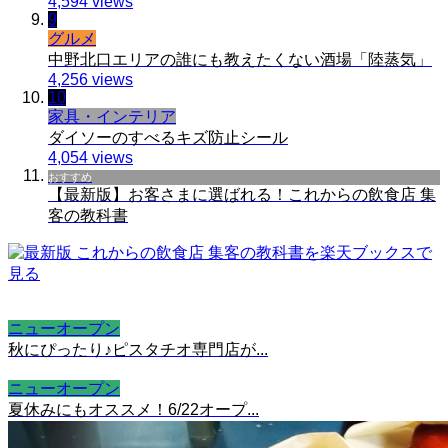
4,594 views
9
グルメ
中野北口エリアの誰にも教えたくない酒場「陸蒸気」
4,256 views
10
家具・インテリア
ダイソーのすべるキズ防止シール
4,054 views
おすすめ
【最新版】お客さまに選ばれる！これからの飲食店 集
客の教科書
ニューオープン
秋にぴったり♪ピスタチオ専門店が...
ニューオープン
夏休みにもオススメ！6/22オープ...