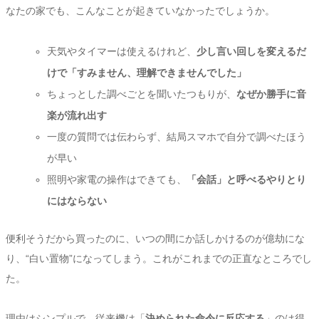
なたの家でも、こんなことが起きていなかったでしょうか。
天気やタイマーは使えるけれど、
少し言い回しを変えるだ
けで「すみません、理解できませんでした」
ちょっとした調べごとを聞いたつもりが、
なぜか勝手に音
楽が流れ出す
一度の質問では伝わらず、結局スマホで自分で調べたほう
が早い
照明や家電の操作はできても、
「会話」と呼べるやりとり
にはならない
便利そうだから買ったのに、いつの間にか話しかけるのが億劫にな
り、“白い置物”になってしまう。これがこれまでの正直なところでし
た。
理由はシンプルで、従来機は「
決められた命令に反応する
」のは得