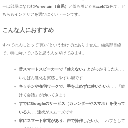
ーは部屋になじむ
Porcelain（白系）
と落ち着いた
Hazel
の2色で、ど
ちらもインテリアを選びにくいトーンです。
こんな人におすすめ
すべての人にとって“買い”というわけではありません。編集部目線
で、特に向いていると思う人を挙げてみます。
昔スマートスピーカーで「使えない」とがっかりした
人 …
いちばん進化を実感しやすい層です
キッチンや在宅ワークで、手を止めずに使いたい
人 … 「続
けて会話」が効いてきます
すでにGoogleのサービス（カレンダーやスマホ）を使って
いる
人 … 連携がスムーズです
家にスマート家電があり、声で操作したい
人 … ハブとして