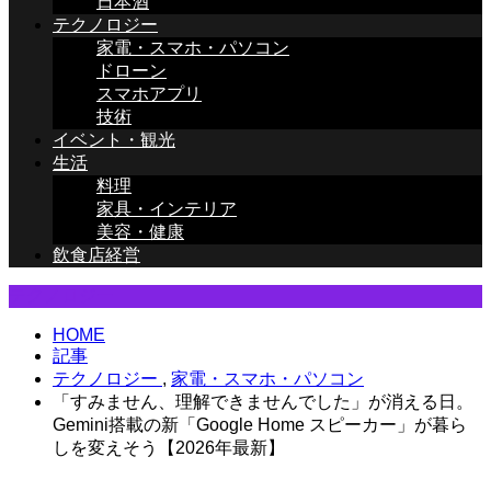
日本酒
テクノロジー
家電・スマホ・パソコン
ドローン
スマホアプリ
技術
イベント・観光
生活
料理
家具・インテリア
美容・健康
飲食店経営
テクノロジー
HOME
記事
テクノロジー
,
家電・スマホ・パソコン
「すみません、理解できませんでした」が消える日。
Gemini搭載の新「Google Home スピーカー」が暮ら
しを変えそう【2026年最新】