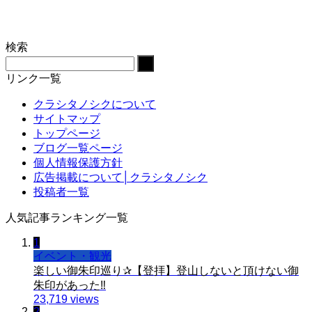
検索
リンク一覧
クラシタノシクについて
サイトマップ
トップページ
ブログ一覧ページ
個人情報保護方針
広告掲載について│クラシタノシク
投稿者一覧
人気記事ランキング一覧
1
イベント・観光
楽しい御朱印巡り✰【登拝】登山しないと頂けない御
朱印があった‼️
23,719 views
2