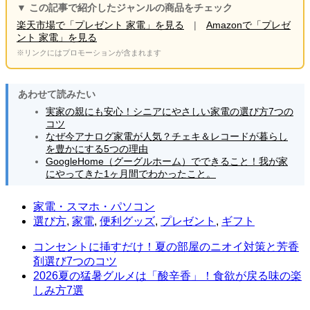
▼ この記事で紹介したジャンルの商品をチェック
楽天市場で「プレゼント 家電」を見る
|
Amazonで「プレゼ
ント 家電」を見る
※リンクにはプロモーションが含まれます
あわせて読みたい
実家の親にも安心！シニアにやさしい家電の選び方7つの
コツ
なぜ今アナログ家電が人気？チェキ＆レコードが暮らし
を豊かにする5つの理由
GoogleHome（グーグルホーム）でできること！我が家
にやってきた1ヶ月間でわかったこと。
家電・スマホ・パソコン
選び方
,
家電
,
便利グッズ
,
プレゼント
,
ギフト
コンセントに挿すだけ！夏の部屋のニオイ対策と芳香
剤選び7つのコツ
2026夏の猛暑グルメは「酸辛香」！食欲が戻る味の楽
しみ方7選