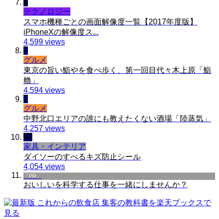
7
テクノロジー
スマホ機種ごとの画面解像度一覧【2017年度版】
iPhoneXの解像度ス...
4,599 views
8
グルメ
東京の旨い鮨やを食べ歩く、第一回目代々木上原「鮨
艪」
4,594 views
9
グルメ
中野北口エリアの誰にも教えたくない酒場「陸蒸気」
4,257 views
10
家具・インテリア
ダイソーのすべるキズ防止シール
4,054 views
「PR」
おいしいを科学する仕事を一緒にしませんか？