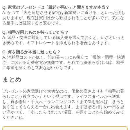
Q. 家電のプレゼントは「縁起が悪い」と聞きますが本当？
A. かつて「火を連想させる家電は新築祝いに避ける」といった説も
ありますが、現在は実用性から歓迎されることが多いです。気にな
る相手には確認すると安心です。
Q. 相手が同じものを持っていたら？
A. 返品・交換に対応している購入先を選んでおくと、いざというと
き安心です。ギフトレシートを添えられる場合もあります。
Q. 何を贈るか本当に迷ったら？
A. 消耗品コストが低く、誰の暮らしにも役立つ「掃除・調理・快適
さ」に関わる定番家電が無難です。それでも決まらなければ、相手
に希望を聞くのも立派な思いやりです。
まとめ
プレゼントの家電選びで大切なのは、価格の高さよりも「相手の暮
らしにどう役立つか」という視点です。ライフスタイルから逆算
し、置き場所・手入れ・ランニングコストまで気を配れば、きっと
長く使ってもらえる一台に出会えます。まずは贈る相手の一日を思
い浮かべて、「あったらうれしい場面」を探すことから始めてみて
くださいね。