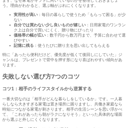
まず、なぜ家電がギフトに向いているのかを整理しておきましょ
う。理由がわかると、選ぶ軸がぶれにくくなります。
実用性が高い
：毎日の暮らしで使うため「もらって困る」が少
ない
自分では買わない少し良いものが嬉しい
：日用家電のワンラン
ク上は自分で買いにくく、贈り物にぴったり
価格帯の幅が広い
：数千円から数万円まで、予算に合わせて選
びやすい
記憶に残る
：使うたびに贈り主を思い出してもらえる
特に「あったら便利だけど、優先度が低くて後回しにしていた」ジ
ャンルは、プレゼントで背中を押す形になり喜ばれやすい傾向があ
ります。
失敗しない選び方7つのコツ
コツ1：相手のライフスタイルから逆算する
一番大切なのは「相手がどんな暮らしをしているか」です。一人暮
らしなら大きすぎる家電は置き場所に困りますし、共働き家庭なら
時短につながる家電が刺さります。相手の生活シーンを思い浮かべ
て、「これがあったら朝がラクになりそう」といった具体的な場面
から選ぶと外しにくくなります。