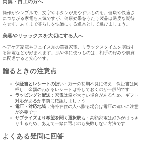
両親・目上の方へ
操作がシンプルで、文字やボタンが見やすいものを。健康や快適さ
につながる家電も人気ですが、健康効果をうたう製品は過度な期待
をせず、あくまで暮らしを快適にする道具として選びましょう。
美容やリラックスを大切にする人へ
ヘアケア家電やフェイス系の美容家電、リラックスタイムを演出す
る家電などが好まれます。肌や体に使うものは、相手の好みや肌質
に配慮すると安心です。
贈るときの注意点
保証書とレシートの扱い
：万一の初期不良に備え、保証書は同
梱し、金額のわかるレシートは外しておくのが一般的です
ラッピングと配送
：家電は箱が大きい場合があるため、ギフト
対応があるか事前に確認しましょう
電圧・対応地域
：海外在住の人へ贈る場合は電圧の違いに注意
が必要です
サプライズより希望を聞く選択肢も
：高額家電は好みがはっき
り出るため、あえて一緒に選ぶのも失敗しない方法です
よくある疑問に回答