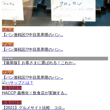
グルメ
【パン激戦区!?中目黒界隈のパン...
グルメ
【パン激戦区!?中目黒界隈のパン...
おすすめ
【最新版】お客さまに選ばれる！これか...
グルメ
【パン激戦区!?中目黒界隈のパン...
飲食店経営
HACCP 義務化！飲食店が実施する...
飲食店経営
【2021】グルメサイト比較 コロ...