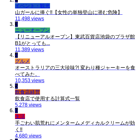
イベント・観光
山ガールに捧ぐ‼️【女性の単独登山に潜む危険】
11,498 views
3
ニューオープン
【リニューアルオープン】東武百貨店池袋のプラザ館
B1がとっても...
11,389 views
4
グルメ
オーストラリアの三大珍味?! 変わり種ジャーキーを食
べてみた。
10,353 views
5
飲食店経営
飲食店で使用する計算式一覧
5,278 views
6
生活
手ごわい肌荒れにメンタームメディカルクリームが効
く‼︎
4,680 views