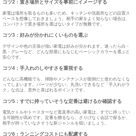
コツ2：置き場所とサイズを事前にイメージする
家電は場所を取るものも多いため、キッチンや洗面所などの設置ス
ペースを想像しておきましょう。相手の家をよく知らない場合は、
コンパクトで置き場所を選ばないタイプが無難です。
コツ3：好みが分かれにくいものを選ぶ
デザインや色の主張が強い家電は好みが分かれます。迷ったら白・
黒・グレーなど、どんな部屋にもなじむベーシックカラーを選ぶと
安心です。
コツ4：手入れのしやすさを重視する
どんなに高機能でも、掃除やメンテナンスが面倒だと使われなくな
ってしまいます。パーツが少ない、丸洗いできるなど「手入れがラ
ク」な点は、意外と喜ばれるポイントです。
コツ5：すでに持っていそうな定番は避けるか確認する
電気ケトルやトースターなど普及率の高い家電は、すでに持ってい
る可能性が高めです。定番を贈るなら、さりげなく会話で探るか、
相手が持っていなさそうな新ジャンルを狙いましょう。
コツ6：ランニングコストにも配慮する