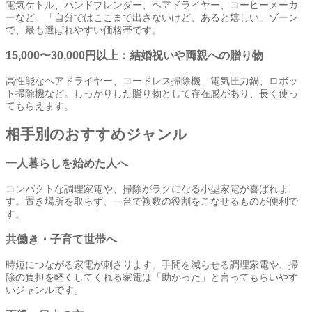
電気ケトル、ハンドブレンダー、ヘアドライヤー、コーヒーメーカ
ーなど。「自分ではここまで出さないけど、あると嬉しい」ゾーン
で、最も選ばれやすい価格帯です。
15,000〜30,000円以上：結婚祝いや両親への贈り物
高性能なヘアドライヤー、コードレス掃除機、電気圧力鍋、ロボッ
ト掃除機など。しっかりした贈り物として存在感があり、長く使っ
てもらえます。
相手別のおすすめジャンル
一人暮らしを始めた人へ
コンパクトな調理家電や、掃除がラクになる小型家電が喜ばれま
す。置き場所を取らず、一台で複数の役割をこなせるものが便利で
す。
共働き・子育て世帯へ
時短につながる家電が刺さります。手間を減らせる調理家電や、掃
除の負担を軽くしてくれる家電は「助かった」と言ってもらいやす
いジャンルです。