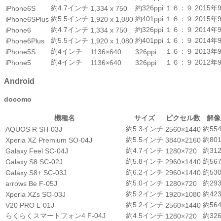
約4.7インチ
約326ppi
１６：９
2015年
iPhone6S
1,334 x 750
約5.5インチ
約401ppi
１６：９
2015年
iPhone6SPlus
1,920 x 1,080
約4.7インチ
約326ppi
１６：９
2014年
iPhone6
1,334 x 750
約5.5インチ
約401ppi
１６：９
2014年
iPhone6Plus
1,920 x 1,080
約4インチ
１６：９
2013年
iPhone5S
1136×640
326ppi
約4インチ
１６：９
2012年
iPhone5
1136×640
326ppi
Android
docomo
機種名
サイズ
ピクセル数
解像
約5.3インチ
約554
AQUOS R SH-03J
2560×1440
約5.5インチ
約801
Xperia XZ Premium SO-04J
3840×2160
約4.7インチ
約312
Galaxy Feel SC-04J
1280×720
約5.8インチ
約567
Galaxy S8 SC-02J
2960×1440
約6.2インチ
約530
Galaxy S8+ SC-03J
2960×1440
約5.0インチ
約293
arrows Be F-05J
1280×720
約5.2インチ
約423
Xperia XZs SO-03J
1920×1080
約5.2インチ
約564
V20 PRO L-01J
2560×1440
らくらくスマートフォン4 F-04J
約4.5インチ
約326
1280×720