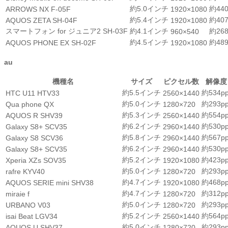
約5.0インチ
約440
ARROWS NX F-05F
1920×1080
約5.4インチ
約407
AQUOS ZETA SH-04F
1920×1080
スマートフォン for ジュニア2 SH-03F
約4.1インチ
約268
960×540
約4.5インチ
約489
AQUOS PHONE EX SH-02F
1920×1080
au
機種名
サイズ
ピクセル数
解像度
約5.5インチ
約534pp
HTC U11 HTV33
2560×1440
約5.0インチ
約293pp
Qua phone QX
1280×720
約5.3インチ
約554pp
AQUOS R SHV39
2560×1440
約6.2インチ
約530pp
Galaxy S8+ SCV35
2960×1440
約5.8インチ
約567pp
Galaxy S8 SCV36
2960×1440
約6.2インチ
約530pp
Galaxy S8+ SCV35
2960×1440
約5.2インチ
約423pp
Xperia XZs SOV35
1920×1080
約5.0インチ
約293pp
rafre KYV40
1280×720
約4.7インチ
約468pp
AQUOS SERIE mini SHV38
1920×1080
約4.7インチ
約312pp
miraie f
1280×720
約5.0インチ
約293pp
URBANO V03
1280×720
約5.2インチ
約564pp
isai Beat LGV34
2560×1440
約5.0インチ
約293pp
AQUOS U SHV37
1280×720