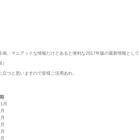
画。マニアックな情報だけどあると便利な2017年版の最新情報とし
涙）
に立つと思いますので皆様ご活用あれ。
期
11月
9月
9月
9月
9月
3月