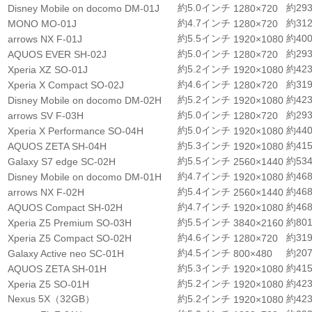
約5.0インチ
約293
Disney Mobile on docomo DM-01J
1280×720
約4.7インチ
約312
MONO MO-01J
1280×720
約5.5インチ
約400
arrows NX F-01J
1920×1080
約5.0インチ
約293
AQUOS EVER SH-02J
1280×720
約5.2インチ
約423
Xperia XZ SO-01J
1920×1080
約4.6インチ
約319
Xperia X Compact SO-02J
1280×720
約5.2インチ
約423
Disney Mobile on docomo DM-02H
1920×1080
約5.0インチ
約293
arrows SV F-03H
1280×720
約5.0インチ
約440
Xperia X Performance SO-04H
1920×1080
約5.3インチ
約415
AQUOS ZETA SH-04H
1920×1080
約5.5インチ
約534
Galaxy S7 edge SC-02H
2560×1440
約4.7インチ
約468
Disney Mobile on docomo DM-01H
1920×1080
約5.4インチ
約468
arrows NX F-02H
2560×1440
約4.7インチ
約468
AQUOS Compact SH-02H
1920×1080
約5.5インチ
約801
Xperia Z5 Premium SO-03H
3840×2160
約4.6インチ
約319
Xperia Z5 Compact SO-02H
1280×720
約4.5インチ
約207
Galaxy Active neo SC-01H
800×480
約5.3インチ
約415
AQUOS ZETA SH-01H
1920×1080
約5.2インチ
約423
Xperia Z5 SO-01H
1920×1080
Nexus 5X（32GB）
約5.2インチ
約423
1920×1080