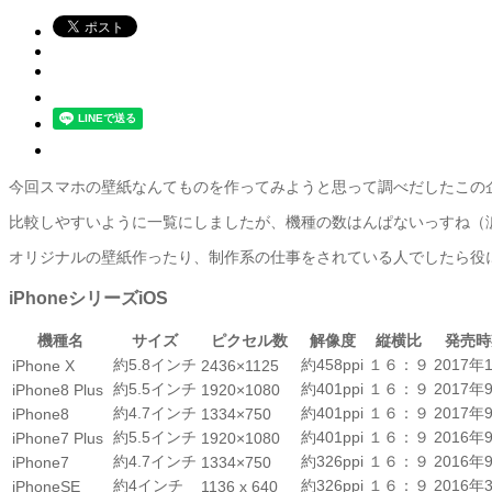
今回スマホの壁紙なんてものを作ってみようと思って調べだしたこの企
比較しやすいように一覧にしましたが、機種の数はんぱないっすね（
オリジナルの壁紙作ったり、制作系の仕事をされている人でしたら役
iPhoneシリーズiOS
機種名
サイズ
ピクセル数
解像度
縦横比
発売時
約5.8インチ
約458ppi
１６：９
2017年
iPhone X
2436×1125
約5.5インチ
約401ppi
１６：９
2017年
iPhone8 Plus
1920×1080
約4.7インチ
約401ppi
１６：９
2017年
iPhone8
1334×750
約5.5インチ
約401ppi
１６：９
2016年
iPhone7 Plus
1920×1080
約4.7インチ
約326ppi
１６：９
2016年
iPhone7
1334×750
約4インチ
約326ppi
１６：９
2016年
iPhoneSE
1136 x 640