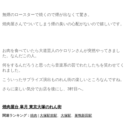
無煙のロースターで焼くので煙が出なくて驚き。
焼肉屋さんでついてしまう煙の臭いの心配がないので嬉しいです。
お肉を食べていたら大道芸人のケロリンさんが突然やってきまし
た。なんだこの人。
何をするんだろうと思ったら音楽系の芸でわたしたちを笑わせてく
れました。
こういったサプライズ演出ものれん街の楽しいところなんですね。
さらに楽しい気分でお店を後にし、3軒目へ。
焼肉屋台 皐月 東京大塚のれん街
関連ランキング：
焼肉
|
大塚駅前駅
、
大塚駅
、
巣鴨新田駅