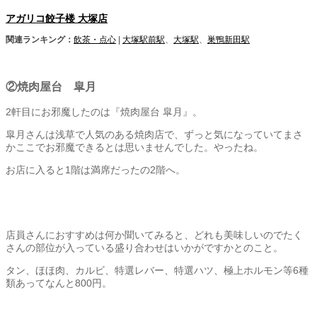
アガリコ餃子楼 大塚店
関連ランキング：
飲茶・点心
|
大塚駅前駅
、
大塚駅
、
巣鴨新田駅
②焼肉屋台 皐月
2軒目にお邪魔したのは『焼肉屋台 皐月』。
皐月さんは浅草で人気のある焼肉店で、ずっと気になっていてまさ
かここでお邪魔できるとは思いませんでした。やったね。
お店に入ると1階は満席だったの2階へ。
店員さんにおすすめは何か聞いてみると、どれも美味しいのでたく
さんの部位が入っている盛り合わせはいかがですかとのこと。
タン、ほほ肉、カルビ、特選レバー、特選ハツ、極上ホルモン等6種
類あってなんと800円。