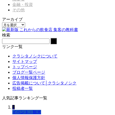
金融・投資
その他
アーカイブ
ア
ー
検索
カ
イ
ブ
リンク一覧
クラシタノシクについて
サイトマップ
トップページ
ブログ一覧ページ
個人情報保護方針
広告掲載について│クラシタノシク
投稿者一覧
人気記事ランキング一覧
1
イベント・観光