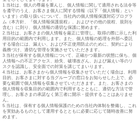
1.当社は、個人の尊厳を重んじ、個人情報に関して適用される法令等
を遵守のうえ、お客さま個人に関する情報（以下「個人情報」とい
います）の取り扱いについて、当社内の個人情報保護対応プログラ
ム（本方針、『個人情報保護規程』、およびその他の規程、規則を
含む）に則り、個人情報の適切な保護に努めます。
2.当社は、お客さまの個人情報を厳正に管理し、取得の際に示した利
用目的の範囲内で利用します。また、個人情報の処理を外部へ委託
する場合には、漏えい、および不正使用防止のために、契約により
義務づけ、適切な管理を実施させていただきます。
3.当社が保有する個人情報について、正確かつ最新の状態に保ち、個
人情報への不正アクセス、紛失、破壊改ざん、および漏えい等のリ
スクを認識し、安全面での対策を講じてまいります。
4.当社は、お客さまから個人情報を収集させていただく場合は、利用
目的、お客さまに対する当グループの窓口をお知らせした上で、必
要な範囲で個人情報を収集させていただきます。また、お客さまの
個人情報を収集目的の範囲内で利用するとともに、適切な方法で管
理し、お客さまの承諾なく第三者に開示・提供することはありませ
ん。
5.当社は、保有する個人情報保護のための当社内体制を整備し、これ
を実効あるものとして運用するとともに必要に応じて随時改善に努
めます。