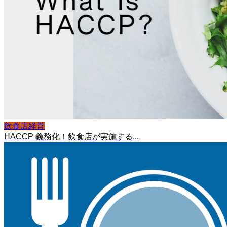
飲食店経営
HACCP 義務化！飲食店が実施する...