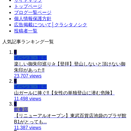
サイトマップ
トップページ
ブログ一覧ページ
個人情報保護方針
広告掲載について│クラシタノシク
投稿者一覧
人気記事ランキング一覧
1
イベント・観光
楽しい御朱印巡り✰【登拝】登山しないと頂けない御
朱印があった‼️
23,707 views
2
イベント・観光
山ガールに捧ぐ‼️【女性の単独登山に潜む危険】
11,498 views
3
飲食店
【リニューアルオープン】東武百貨店池袋のプラザ館
B1がとっても...
11,387 views