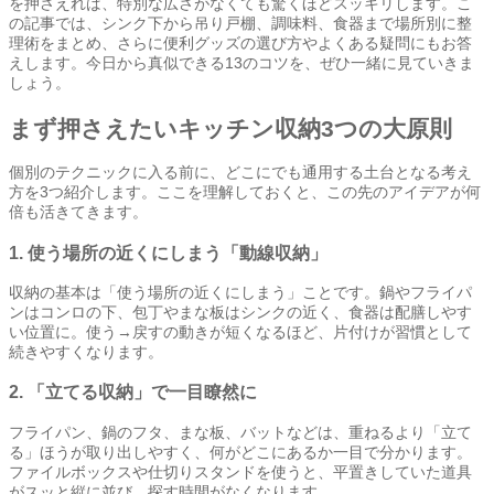
を押さえれば、特別な広さがなくても驚くほどスッキリします。こ
の記事では、シンク下から吊り戸棚、調味料、食器まで場所別に整
理術をまとめ、さらに便利グッズの選び方やよくある疑問にもお答
えします。今日から真似できる13のコツを、ぜひ一緒に見ていきま
しょう。
まず押さえたいキッチン収納3つの大原則
個別のテクニックに入る前に、どこにでも通用する土台となる考え
方を3つ紹介します。ここを理解しておくと、この先のアイデアが何
倍も活きてきます。
1. 使う場所の近くにしまう「動線収納」
収納の基本は「使う場所の近くにしまう」ことです。鍋やフライパ
ンはコンロの下、包丁やまな板はシンクの近く、食器は配膳しやす
い位置に。使う→戻すの動きが短くなるほど、片付けが習慣として
続きやすくなります。
2. 「立てる収納」で一目瞭然に
フライパン、鍋のフタ、まな板、バットなどは、重ねるより「立て
る」ほうが取り出しやすく、何がどこにあるか一目で分かります。
ファイルボックスや仕切りスタンドを使うと、平置きしていた道具
がスッと縦に並び、探す時間がなくなります。