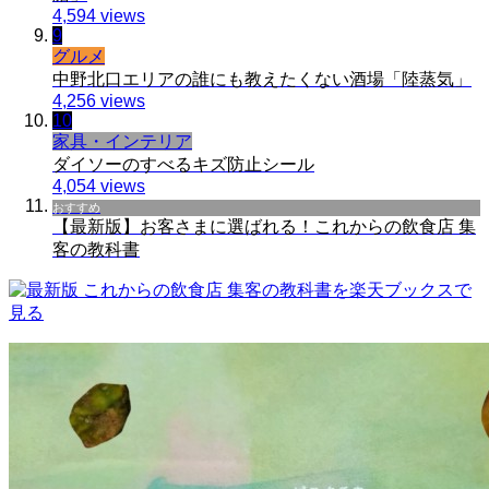
4,594 views
9
グルメ
中野北口エリアの誰にも教えたくない酒場「陸蒸気」
4,256 views
10
家具・インテリア
ダイソーのすべるキズ防止シール
4,054 views
おすすめ
【最新版】お客さまに選ばれる！これからの飲食店 集
客の教科書