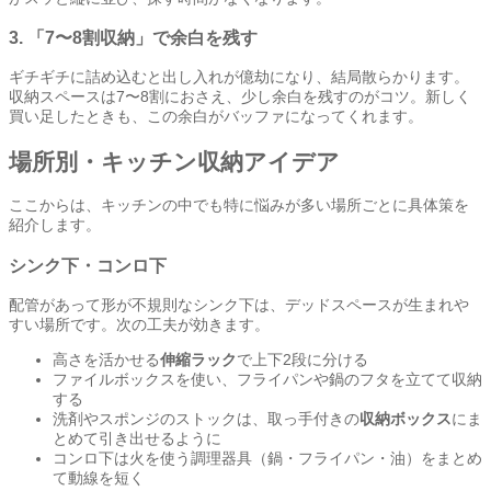
3. 「7〜8割収納」で余白を残す
ギチギチに詰め込むと出し入れが億劫になり、結局散らかります。
収納スペースは7〜8割におさえ、少し余白を残すのがコツ。新しく
買い足したときも、この余白がバッファになってくれます。
場所別・キッチン収納アイデア
ここからは、キッチンの中でも特に悩みが多い場所ごとに具体策を
紹介します。
シンク下・コンロ下
配管があって形が不規則なシンク下は、デッドスペースが生まれや
すい場所です。次の工夫が効きます。
高さを活かせる
伸縮ラック
で上下2段に分ける
ファイルボックスを使い、フライパンや鍋のフタを立てて収納
する
洗剤やスポンジのストックは、取っ手付きの
収納ボックス
にま
とめて引き出せるように
コンロ下は火を使う調理器具（鍋・フライパン・油）をまとめ
て動線を短く