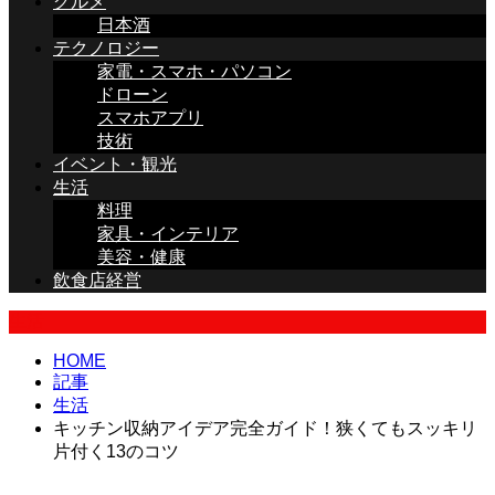
グルメ
日本酒
テクノロジー
家電・スマホ・パソコン
ドローン
スマホアプリ
技術
イベント・観光
生活
料理
家具・インテリア
美容・健康
飲食店経営
生活
HOME
記事
生活
キッチン収納アイデア完全ガイド！狭くてもスッキリ
片付く13のコツ