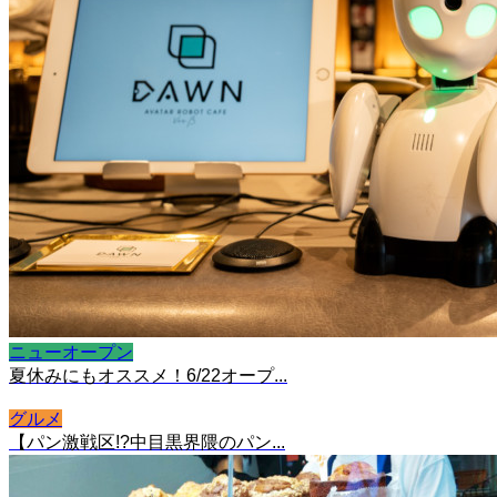
ニューオープン
夏休みにもオススメ！6/22オープ...
グルメ
【パン激戦区!?中目黒界隈のパン...