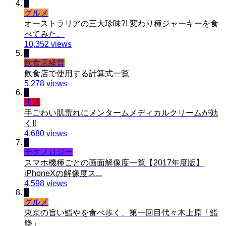
4
グルメ
オーストラリアの三大珍味?! 変わり種ジャーキーを食
べてみた。
10,352 views
5
飲食店経営
飲食店で使用する計算式一覧
5,278 views
6
生活
手ごわい肌荒れにメンタームメディカルクリームが効
く‼︎
4,680 views
7
テクノロジー
スマホ機種ごとの画面解像度一覧【2017年度版】
iPhoneXの解像度ス...
4,598 views
8
グルメ
東京の旨い鮨やを食べ歩く、第一回目代々木上原「鮨
艪」