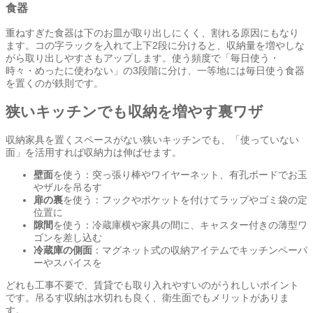
食器
重ねすぎた食器は下のお皿が取り出しにくく、割れる原因にもなり
ます。コの字ラックを入れて上下2段に分けると、収納量を増やしな
がら取り出しやすさもアップします。使う頻度で「毎日使う・
時々・めったに使わない」の3段階に分け、一等地には毎日使う食器
を置くのが鉄則です。
狭いキッチンでも収納を増やす裏ワザ
収納家具を置くスペースがない狭いキッチンでも、「使っていない
面」を活用すれば収納力は伸ばせます。
壁面
を使う：突っ張り棒やワイヤーネット、有孔ボードでお玉
やザルを吊るす
扉の裏
を使う：フックやポケットを付けてラップやゴミ袋の定
位置に
隙間
を使う：冷蔵庫横や家具の間に、キャスター付きの薄型ワ
ゴンを差し込む
冷蔵庫の側面
：マグネット式の収納アイテムでキッチンペーパ
ーやスパイスを
どれも工事不要で、賃貸でも取り入れやすいのがうれしいポイント
です。吊るす収納は水切れも良く、衛生面でもメリットがありま
す。