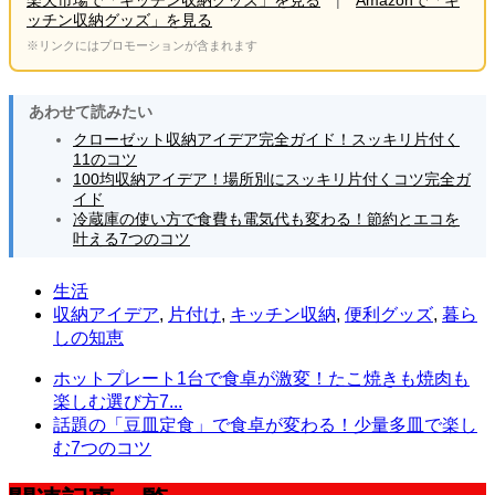
楽天市場で「キッチン収納グッズ」を見る
|
Amazonで「キ
ッチン収納グッズ」を見る
※リンクにはプロモーションが含まれます
あわせて読みたい
クローゼット収納アイデア完全ガイド！スッキリ片付く
11のコツ
100均収納アイデア！場所別にスッキリ片付くコツ完全ガ
イド
冷蔵庫の使い方で食費も電気代も変わる！節約とエコを
叶える7つのコツ
生活
収納アイデア
,
片付け
,
キッチン収納
,
便利グッズ
,
暮ら
しの知恵
ホットプレート1台で食卓が激変！たこ焼きも焼肉も
楽しむ選び方7...
話題の「豆皿定食」で食卓が変わる！少量多皿で楽し
む7つのコツ