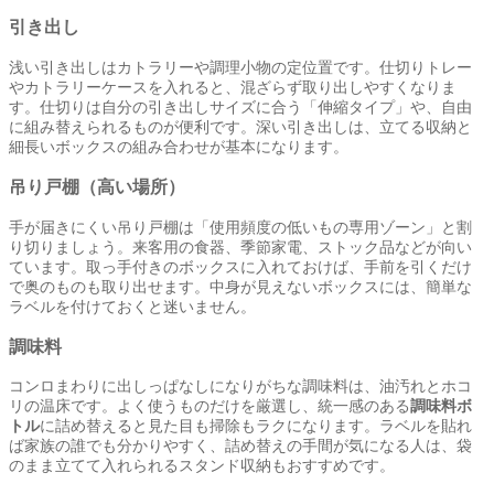
引き出し
浅い引き出しはカトラリーや調理小物の定位置です。仕切りトレー
やカトラリーケースを入れると、混ざらず取り出しやすくなりま
す。仕切りは自分の引き出しサイズに合う「伸縮タイプ」や、自由
に組み替えられるものが便利です。深い引き出しは、立てる収納と
細長いボックスの組み合わせが基本になります。
吊り戸棚（高い場所）
手が届きにくい吊り戸棚は「使用頻度の低いもの専用ゾーン」と割
り切りましょう。来客用の食器、季節家電、ストック品などが向い
ています。取っ手付きのボックスに入れておけば、手前を引くだけ
で奥のものも取り出せます。中身が見えないボックスには、簡単な
ラベルを付けておくと迷いません。
調味料
コンロまわりに出しっぱなしになりがちな調味料は、油汚れとホコ
リの温床です。よく使うものだけを厳選し、統一感のある
調味料ボ
トル
に詰め替えると見た目も掃除もラクになります。ラベルを貼れ
ば家族の誰でも分かりやすく、詰め替えの手間が気になる人は、袋
のまま立てて入れられるスタンド収納もおすすめです。