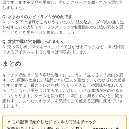
因です。まず不要品を手放し、空いたスペースを測ってから選び直
しましょう。
Q. 水まわりのカビ・ヌメリが心配です
A. シンク下は湿気がこもりやすいので、詰め込みすぎず風の通り道
を残すことが大切です。プラスチックや樹脂製の水に強い素材を選
び、ときどき扉を開けて換気しましょう。
Q. 賃貸で壁に穴を開けられません
A. 突っ張り棒、マグネット、貼ってはがせるフックなど、原状回復
できるアイテムを中心に選べば問題ありません。
まとめ
キッチン収納は「使う場所の近くにしまう」「立てる」「余白を残
す」の3原則を土台に、場所ごとの工夫を重ねていくのが成功の近道
です。まずは一番ストレスを感じている引き出しや調味料まわりか
ら、ひとつだけ手をつけてみてください。小さな成功が次のやる気
につながります。グッズを買う前に「減らす・測る」のひと手間を
忘れずに、あなたのキッチンを気持ちよく使える空間に変えていき
ましょう。
▼ この記事で紹介したジャンルの商品をチェック