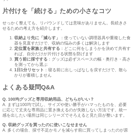
片付けを「続ける」ための小さなコツ
せっかく整えても、リバウンドしては意味がありません。長続きさ
せるための考え方を紹介します。
収納より先に「減らす」
：使っていない調理器具や重複した食
器を見直すだけで、収納の悩みの多くは解決します
定位置を家族と共有する
：どこに何をしまうかを決めて共有す
れば、自分だけが片付ける状態を防げます
買う前に採寸する
：グッズは必ずスペースの幅・奥行き・高さ
を測ってから選ぶ
1日1分リセット
：寝る前に出しっぱなしを戻すだけで、散ら
かりが蓄積しません
よくある疑問Q&A
Q. 100均グッズと専用収納用品、どちらがいい？
A. まずは100均で試し、サイズや使い勝手がハマったものを、必要
に応じて丈夫な専用品に置き換えるのが失敗しない方法です。統一
感を出したい場所は同じシリーズでそろえると見た目が整います。
Q. 収納グッズを買ったのに使いこなせません
A. 多くの場合、採寸不足かモノを減らす前に買ってしまったのが原