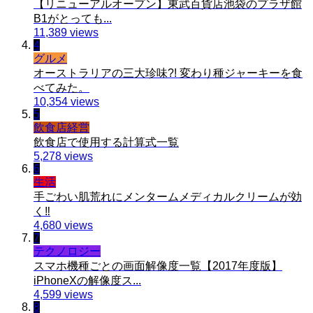
【リニューアルオープン】東武百貨店池袋のプラザ館
B1がとっても...
11,389 views
4
グルメ
オーストラリアの三大珍味?! 変わり種ジャーキーを食
べてみた。
10,354 views
5
飲食店経営
飲食店で使用する計算式一覧
5,278 views
6
生活
手ごわい肌荒れにメンタームメディカルクリームが効
く‼︎
4,680 views
7
テクノロジー
スマホ機種ごとの画面解像度一覧【2017年度版】
iPhoneXの解像度ス...
4,599 views
8