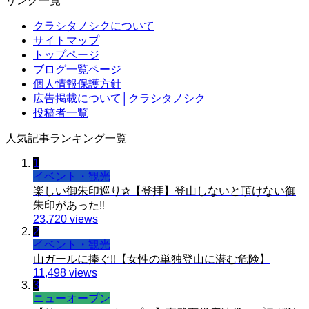
リンク一覧
クラシタノシクについて
サイトマップ
トップページ
ブログ一覧ページ
個人情報保護方針
広告掲載について│クラシタノシク
投稿者一覧
人気記事ランキング一覧
1
イベント・観光
楽しい御朱印巡り✰【登拝】登山しないと頂けない御
朱印があった‼️
23,720 views
2
イベント・観光
山ガールに捧ぐ‼️【女性の単独登山に潜む危険】
11,498 views
3
ニューオープン