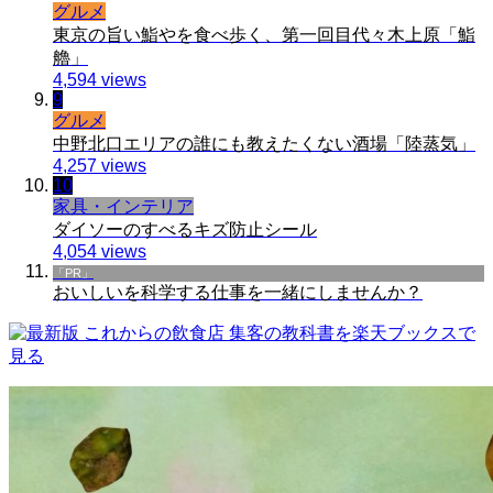
グルメ
東京の旨い鮨やを食べ歩く、第一回目代々木上原「鮨
艪」
4,594 views
9
グルメ
中野北口エリアの誰にも教えたくない酒場「陸蒸気」
4,257 views
10
家具・インテリア
ダイソーのすべるキズ防止シール
4,054 views
「PR」
おいしいを科学する仕事を一緒にしませんか？